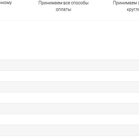
енному
Принимаем все способы
Принимаем з
оплаты
кругл