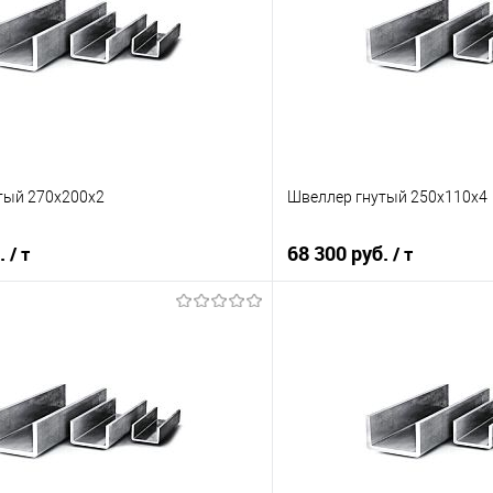
тый 270х200х2
Швеллер гнутый 250х110х4
б.
68 300 руб.
/ т
/ т
В корзину
В корз
 клик
Сравнение
Купить в 1 клик
е
Под заказ
В избранное