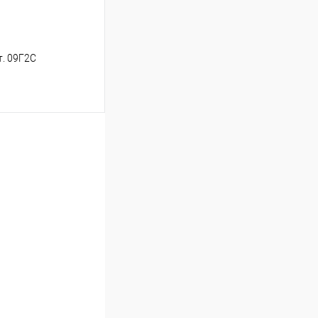
т. 09Г2С
ь цену
Сравнение
Под заказ