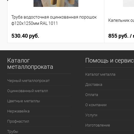
Труба водосточная оцинкованная порошок
Капельник о
ф120х1250мм RAL 1011
530.40 руб.
855 руб.
/
Каталог
Помощь и серви
металлопроката
Каталог металла
Черный металлопрокат
Доставка
Оцинкованный металл
Оплата
Цветные металлы
О компании
Нержавейка
Услуги
Профнастил
Изготовление
Трубы