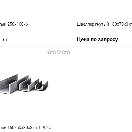
тый 250х160х6
Швеллер гнутый 180х70х3 с
б.
Цена по запросу
/ т
Запросит
В корзину
Купить в 1 клик
 клик
Сравнение
В избранное
е
Под заказ
ый 160х50х30х3 ст. 09Г2С