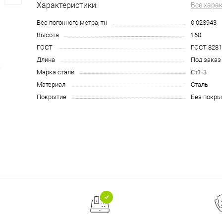
Характеристики:
Все хара
Вес погонного метра, тн
0.023943
Высота
160
ГОСТ
ГОСТ 8281
Длина
Под заказ
Марка стали
Ст1-3
Материал
Сталь
Покрытие
Без покры