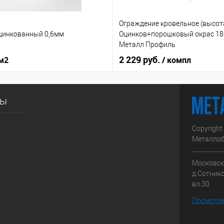
Ограждение кровельное (высот
цинкованный 0,6мм
Оцинков+порошковый окрас 1
Металл Профиль
2 229 руб.
 м2
/ компл
сы
Copyright
Металлоб
Московска
д.Сотник
вл.30
Посмотре