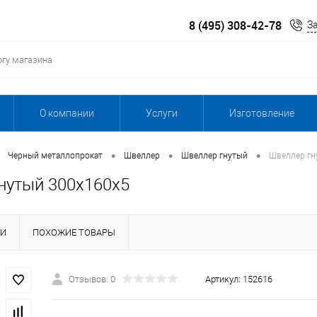
8 (495) 308-42-78
З
О компании
Услуги
Изготовление
•
•
•
Черный металлопрокат
Швеллер
Швеллер гнутый
Швеллер гн
нутый 300х160х5
КИ
ПОХОЖИЕ ТОВАРЫ
Отзывов: 0
Артикул:
152616