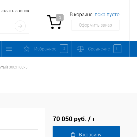
аказать звонок
В корзине
пока пусто
0
Оформить заказ
0
0
Избранное
Сравнение
утый 300х160х5
70 050 руб.
/ т
В корзину