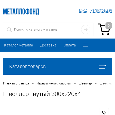
Вход
Регистрация
0
Каталог металла
Доставка
Оплата
Каталог товаров
•
•
•
Главная страница
Черный металлопрокат
Швеллер
Швеллер 
Швеллер гнутый 300х220х4