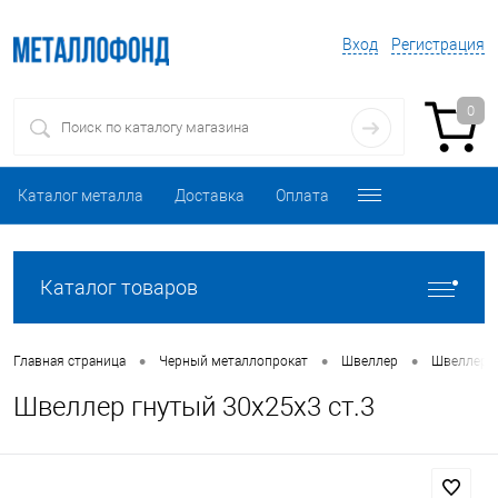
Вход
Регистрация
0
Каталог металла
Доставка
Оплата
Каталог товаров
•
•
•
Главная страница
Черный металлопрокат
Швеллер
Швеллер 
Швеллер гнутый 30х25х3 ст.3