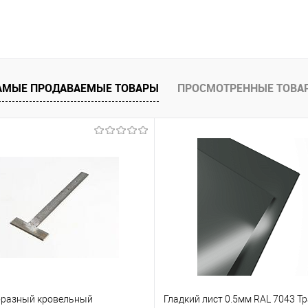
В корзину
 клик
Сравнение
АМЫЕ ПРОДАВАЕМЫЕ ТОВАРЫ
ПРОСМОТРЕННЫЕ ТОВА
е
Под заказ
бразный кровельный
Гладкий лист 0.5мм RAL 7043 Т