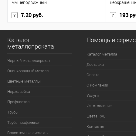
мм неподвижный
неокрашенн
7.20 руб.
193 ру
Каталог
Помощь и серви
металлопроката
Каталог металла
Черный металлопрокат
Доставка
Оцинкованный металл
Оплата
Цветные металлы
О компании
Нержавейка
Услуги
Профнастил
Изготовление
Трубы
Цвета RAL
Труба профильная
Контакты
Водосточные системы