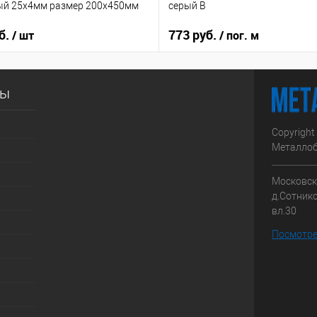
ый 25х4мм размер 200х450мм
серый B
б.
773 руб.
/ шт
/ пог. м
сы
Copyright
Металлоб
Московска
д.Сотник
вл.30
Посмотре