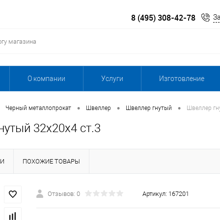
8 (495) 308-42-78
З
О компании
Услуги
Изготовление
•
•
•
Черный металлопрокат
Швеллер
Швеллер гнутый
Швеллер гн
нутый 32х20х4 ст.3
КИ
ПОХОЖИЕ ТОВАРЫ
Отзывов: 0
Артикул:
167201