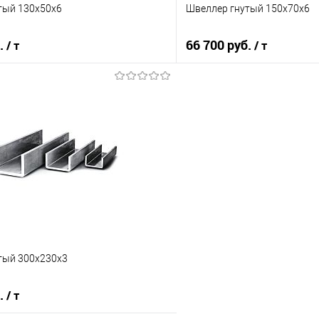
тый 130х50х6
Швеллер гнутый 150х70х6
б.
66 700 руб.
/ т
/ т
В корзину
В корз
 клик
Сравнение
Купить в 1 клик
е
Под заказ
В избранное
тый 300х230х3
б.
/ т