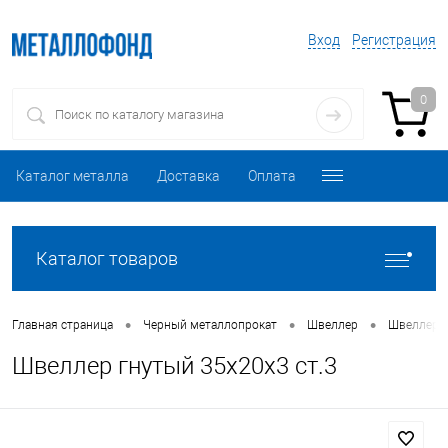
Вход
Регистрация
0
Каталог металла
Доставка
Оплата
Каталог товаров
•
•
•
Главная страница
Черный металлопрокат
Швеллер
Швеллер 
Швеллер гнутый 35х20х3 ст.3