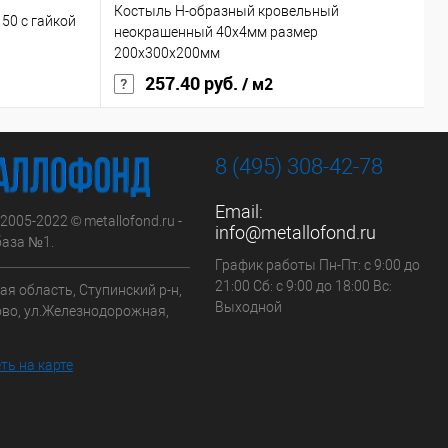
Костыль H-образный кровельный
50 с гайкой
Г
неокрашенный 40х4мм размер
с
200x300х200мм
257.40 руб.
7
/ м2
8 (495) 308-42-78
Email:
 2005-2022 © metallofond.ru -
info@metallofond.ru
аза №1.
График работы Пн-Пт: с 9:00 до
21:00 Сб: с 9:00 до 18:00 Вс:
я область, Ступинский р-н,
Выходной
ово, ул.Железнодорожная,
ть на карте