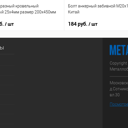
бразный кровельный
Болт анкерный забивной М20х1
ый 25х4мм размер 200х450мм
Китай
б.
184 руб.
/ шт
/ шт
сы
Copyright
Металлоб
Московска
д.Сотник
вл.30
Посмотре