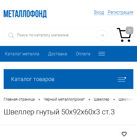
Вход
Регистрация
0
Каталог металла
Доставка
Оплата
Каталог товаров
•
•
•
Главная страница
Черный металлопрокат
Швеллер
Швеллер 
Швеллер гнутый 50х92х60х3 ст.3