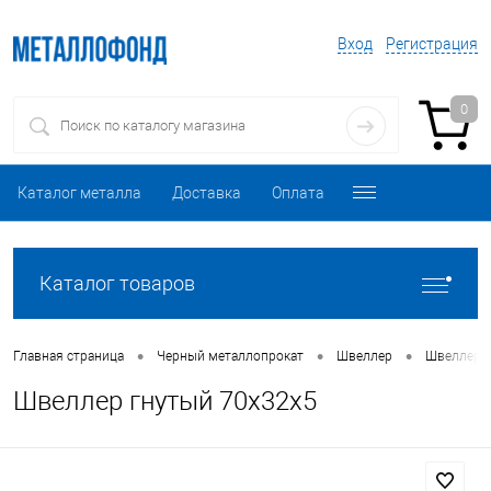
Вход
Регистрация
0
Каталог металла
Доставка
Оплата
Каталог товаров
•
•
•
Главная страница
Черный металлопрокат
Швеллер
Швеллер 
Швеллер гнутый 70х32х5