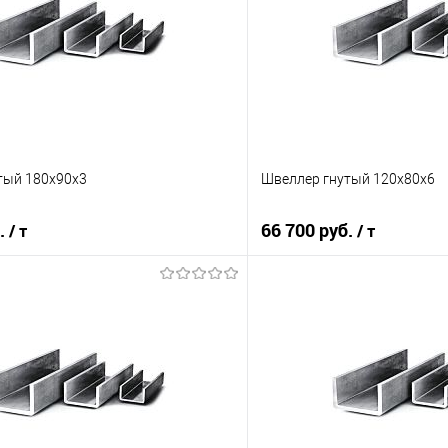
тый 180х90х3
Швеллер гнутый 120х80х6
б.
66 700 руб.
/ т
/ т
В корзину
В корз
 клик
Сравнение
Купить в 1 клик
е
Под заказ
В избранное