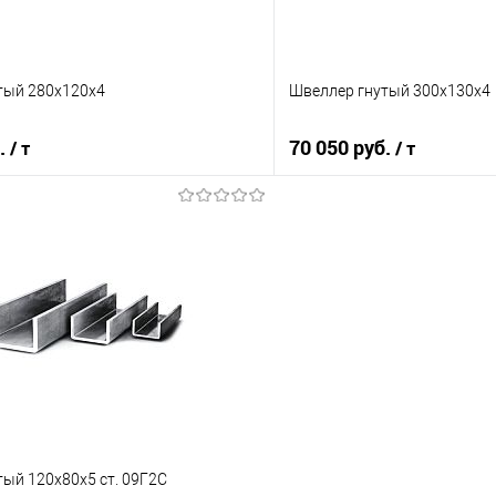
тый 280х120х4
Швеллер гнутый 300х130х4
б.
70 050 руб.
/ т
/ т
В корзину
В корз
 клик
Сравнение
Купить в 1 клик
е
Под заказ
В избранное
ый 120х80х5 ст. 09Г2С