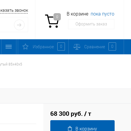
аказать звонок
В корзине
пока пусто
0
Оформить заказ
0
0
Избранное
Сравнение
утый 85х40х5
68 300 руб.
/ т
В корзину