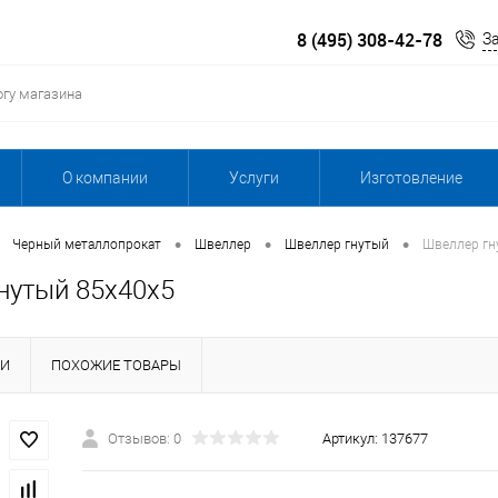
8 (495) 308-42-78
З
О компании
Услуги
Изготовление
•
•
•
Черный металлопрокат
Швеллер
Швеллер гнутый
Швеллер гн
нутый 85х40х5
КИ
ПОХОЖИЕ ТОВАРЫ
Отзывов: 0
Артикул:
137677