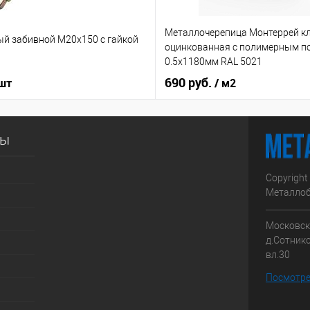
Металлочерепица Монтеррей к
ый забивной М20х150 с гайкой
оцинкованная с полимерным п
0.5x1180мм RAL 5021
690 руб.
 шт
/ м2
сы
Copyright
Металлоб
Московска
д.Сотник
вл.30
Посмотре