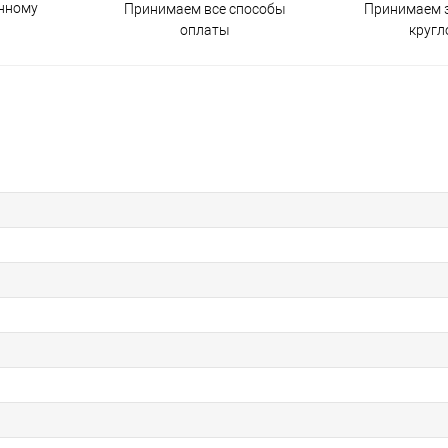
енному
Принимаем все способы
Принимаем з
оплаты
кругл