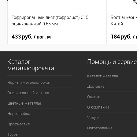
Гофрированный лист (гофролист) С15
Болт анкерн
оцинкованный 0.65 мм
Китай
433 руб.
184 руб.
/ пог. м
/
Каталог
Помощь и серви
металлопроката
Каталог металла
Черный металлопрокат
Доставка
Оцинкованный металл
Оплата
Цветные металлы
О компании
Нержавейка
Услуги
Профнастил
Изготовление
Трубы