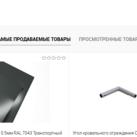
В корзину
 клик
Сравнение
АМЫЕ ПРОДАВАЕМЫЕ ТОВАРЫ
ПРОСМОТРЕННЫЕ ТОВА
е
Под заказ
т 0.5мм RAL 7043 Транспортный
Угол кровельного ограждения 