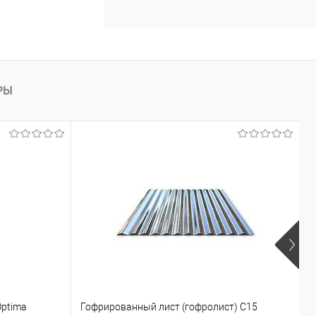
РЫ
Optima
Гофрированный лист (гофролист) С15
К