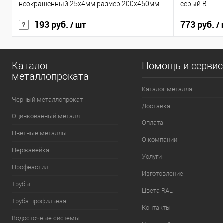
неокрашенный 25х4мм размер 200х450мм
серый B
193 руб.
773 руб.
/ шт
/ 
Каталог
Помощь и серви
металлопроката
Каталог металла
Черный металлопрокат
Доставка
Оцинкованный металл
Оплата
Цветные металлы
О компании
Нержавейка
Услуги
Профнастил
Изготовление
Трубы
Цвета RAL
Труба профильная
Контакты
Водосточные системы