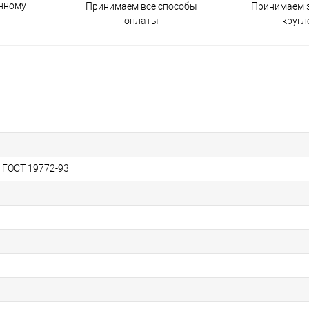
енному
Принимаем все способы
Принимаем з
оплаты
кругл
, ГОСТ 19772-93