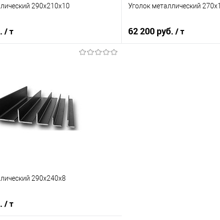
ллический 290х210х10
Уголок металлический 270х
б.
62 200 руб.
/ т
/ т
В корзину
В корз
 клик
Сравнение
Купить в 1 клик
е
Под заказ
В избранное
ллический 290х240х8
б.
/ т