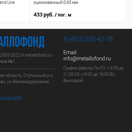
nd Line
оцинкованный 0.65 мм
о
433 руб.
1
/ пог. м
8 (495) 308-42-78
Email:
 2005-2022 © metallofond.ru -
info@metallofond.ru
аза №1.
График работы Пн-Пт: с 9:00 до
21:00 Сб: с 9:00 до 18:00 Вс:
я область, Ступинский р-н,
Выходной
ово, ул.Железнодорожная,
ть на карте