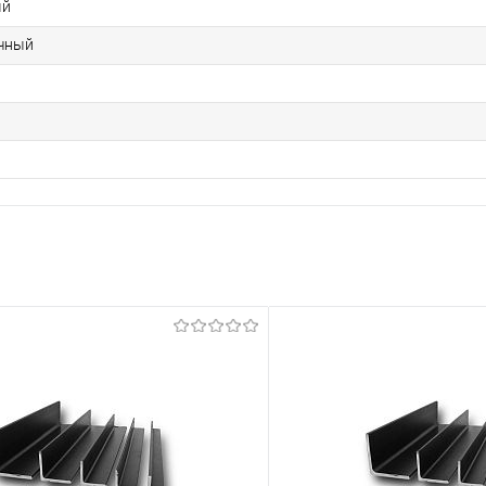
ый
чный