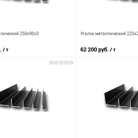
ллический 250х90х3
Уголок металлический 220х
б.
62 200 руб.
/ т
/ т
В корзину
В корз
 клик
Сравнение
Купить в 1 клик
е
Под заказ
В избранное