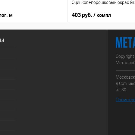
Оцинков+порошковый окрас Gra
403 руб.
пог. м
/ компл
сы
Copyright
Металлоб
Московска
д.Сотник
вл.30
Посмотре