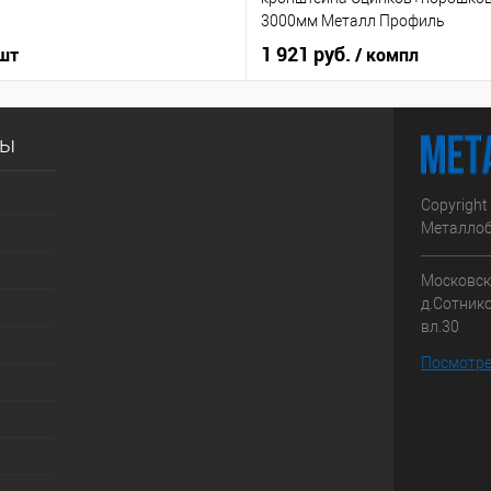
3000мм Металл Профиль
1 921 руб.
 шт
/ компл
сы
Copyright
Металлоб
Московска
д.Сотник
вл.30
Посмотре