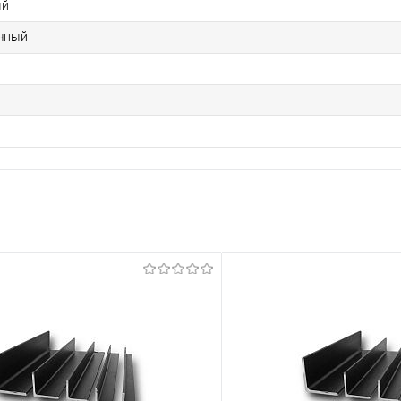
ый
чный