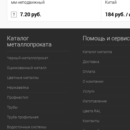
мм неподвижный
Китай
7.20 руб.
184 руб.
/
Каталог
Помощь и серви
металлопроката
Каталог металла
Черный металлопрокат
Доставка
Оцинкованный металл
Оплата
Цветные металлы
О компании
Нержавейка
Услуги
Профнастил
Изготовление
Трубы
Цвета RAL
Труба профильная
Контакты
Водосточные системы