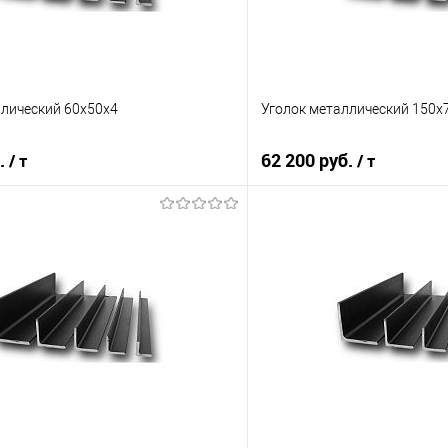
ллический 60х50х4
Уголок металлический 150х
б.
62 200 руб.
/ т
/ т
В корзину
В корз
 клик
Сравнение
Купить в 1 клик
е
Под заказ
В избранное