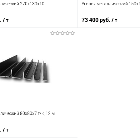
ллический 270х130х10
Уголок металлический 150х
б.
73 400 руб.
/ т
/ т
В корзину
В корз
 клик
Сравнение
Купить в 1 клик
е
Под заказ
В избранное
лический 80х80х7 г/к, 12 м
б.
/ т