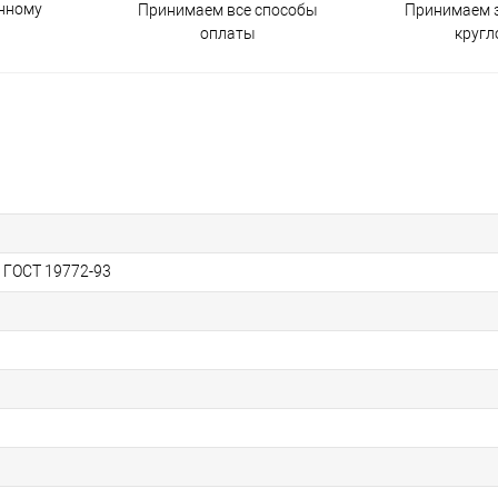
енному
Принимаем все способы
Принимаем з
оплаты
кругл
, ГОСТ 19772-93