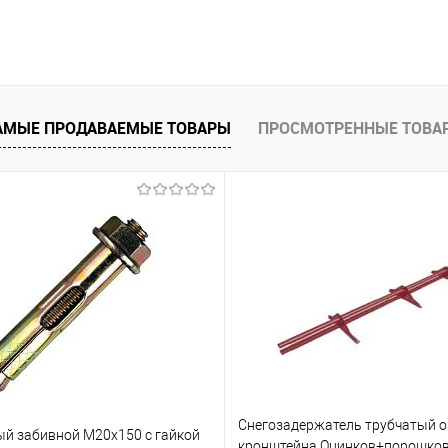
В корзину
 клик
Сравнение
АМЫЕ ПРОДАВАЕМЫЕ ТОВАРЫ
ПРОСМОТРЕННЫЕ ТОВА
е
Под заказ
Снегозадержатель трубчатый 
ый забивной М20х150 с гайкой
кронштейна Оцинков+порошков