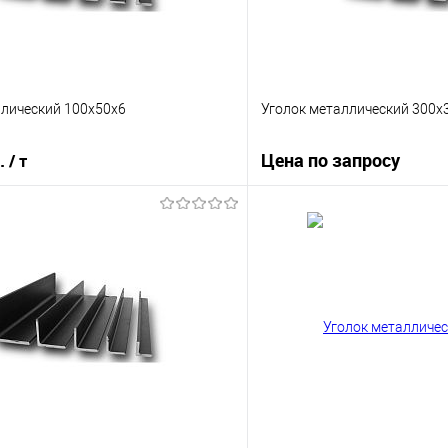
ллический 100х50х6
Уголок металлический 300х3
б.
Цена по запросу
/ т
Запросит
В корзину
Купить в 1 клик
 клик
Сравнение
В избранное
е
Под заказ