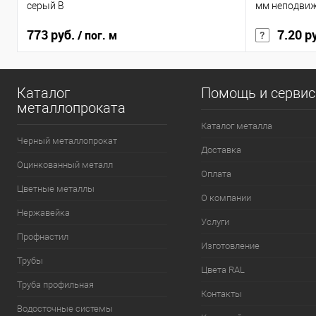
серый B
мм неподви
773 руб.
7.20 р
/ пог. м
Каталог
Помощь и серви
металлопроката
Каталог металла
Черный металлопрокат
Доставка
Оцинкованный металл
Оплата
Цветные металлы
О компании
Нержавейка
Услуги
Профнастил
Изготовление
Трубы
Цвета RAL
Труба профильная
Контакты
Водосточные системы