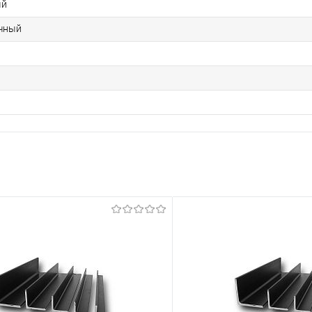
ый
чный