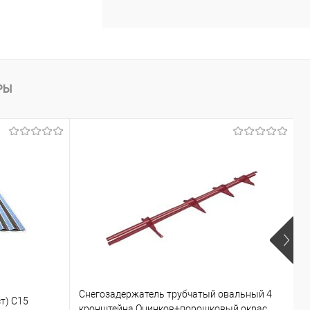
РЫ
Снегозадержатель трубчатый овальный 4
т) С15
К
кронштейна Оцинков+порошковый окрас