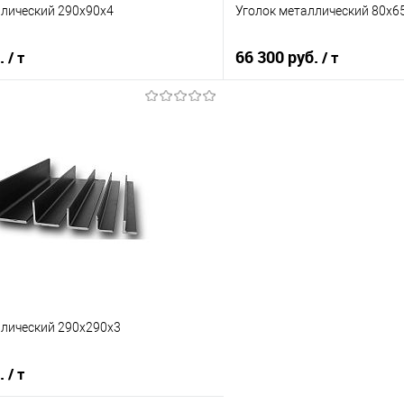
ллический 290х90х4
Уголок металлический 80х6
б.
66 300 руб.
/ т
/ т
В корзину
В корз
 клик
Сравнение
Купить в 1 клик
е
Под заказ
В избранное
ллический 290х290х3
б.
/ т