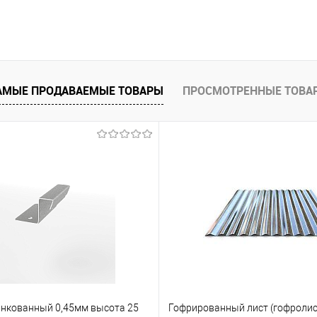
В корзину
 клик
Сравнение
АМЫЕ ПРОДАВАЕМЫЕ ТОВАРЫ
ПРОСМОТРЕННЫЕ ТОВА
е
Под заказ
нкованный 0,45мм высота 25
Гофрированный лист (гофролис