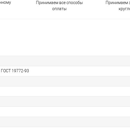
енному
Принимаем все способы
Принимаем з
оплаты
кругл
, ГОСТ 19772-93