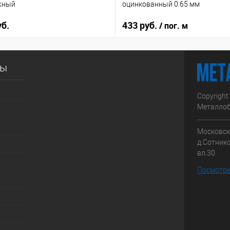
жный
оцинкованный 0.65 мм
уб.
433 руб.
/ пог. м
сы
Copyright
Металлоб
Московска
д.Сотник
вл.30
Посмотре