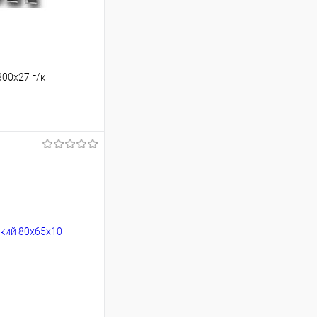
00х27 г/к
ь цену
Сравнение
Под заказ