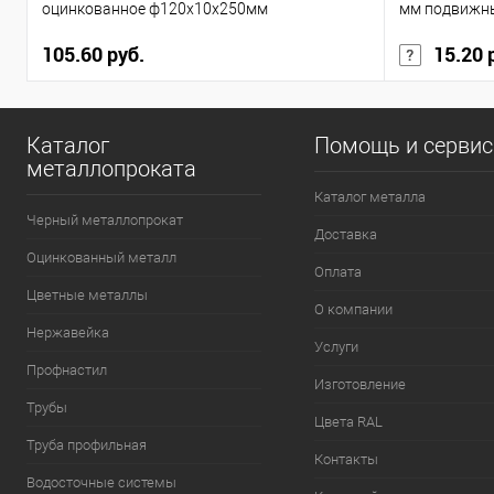
оцинкованное ф120х10х250мм
мм подвижн
105.60 руб.
15.20 
Каталог
Помощь и серви
металлопроката
Каталог металла
Черный металлопрокат
Доставка
Оцинкованный металл
Оплата
Цветные металлы
О компании
Нержавейка
Услуги
Профнастил
Изготовление
Трубы
Цвета RAL
Труба профильная
Контакты
Водосточные системы