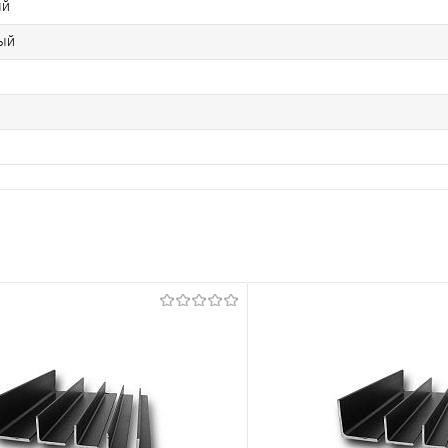
ый
ый