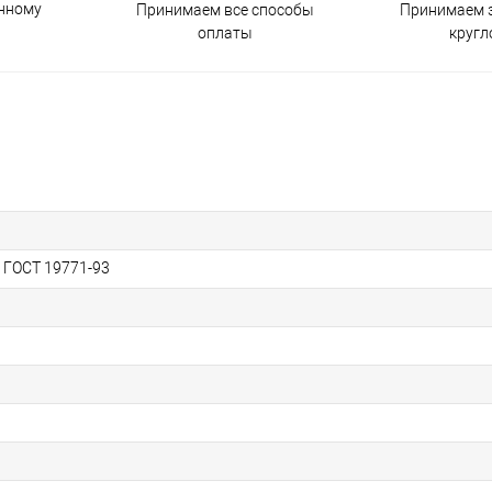
енному
Принимаем все способы
Принимаем з
оплаты
кругл
, ГОСТ 19771-93