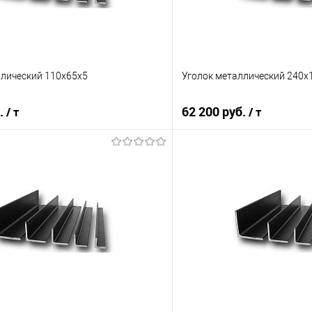
ллический 110х65х5
Уголок металлический 240х
б.
62 200 руб.
/ т
/ т
В корзину
В корз
 клик
Сравнение
Купить в 1 клик
е
Под заказ
В избранное