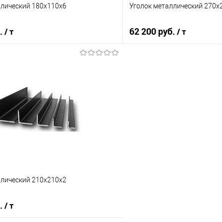
ллический 180х110х6
Уголок металлический 270х
б.
62 200 руб.
/ т
/ т
В корзину
В корз
 клик
Сравнение
Купить в 1 клик
е
Под заказ
В избранное
ллический 210х210х2
б.
/ т