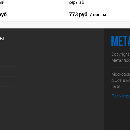
ый
серый B
руб.
773 руб.
/ пог. м
сы
Copyright
Металлоб
Московска
д.Сотник
вл.30
Посмотре