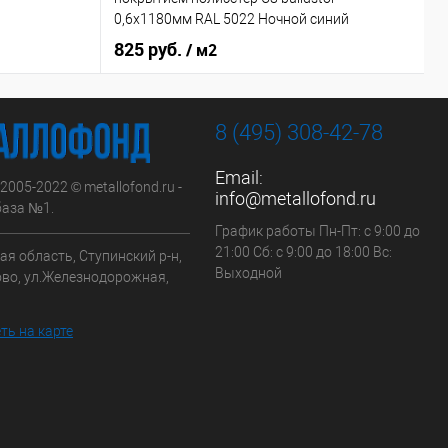
м
0,6х1180мм RAL 5022 Ночной синий
825 руб.
/ м2
8 (495) 308-42-78
Email:
 2005-2022 © metallofond.ru -
info@metallofond.ru
аза №1.
График работы Пн-Пт: с 9:00 до
21:00 Сб: с 9:00 до 18:00 Вс:
я область, Ступинский р-н,
Выходной
ово, ул.Железнодорожная,
ть на карте