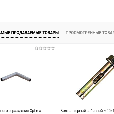
В корзину
 клик
Сравнение
АМЫЕ ПРОДАВАЕМЫЕ ТОВАРЫ
ПРОСМОТРЕННЫЕ ТОВА
е
Под заказ
ьного ограждения Optima
Болт анкерный забивной М20х1