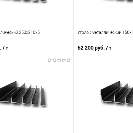
ллический 250х210х5
Уголок металлический 150х
б.
62 200 руб.
/ т
/ т
В корзину
В корз
 клик
Сравнение
Купить в 1 клик
е
Под заказ
В избранное