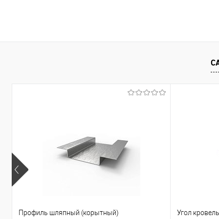
Запросить цену
Купить в 1 клик
Сравнение
Купить в 1
С
В избранное
Под заказ
В избранно
Профиль шляпный (корытный)
Угол кровел