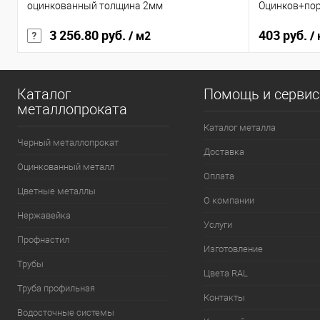
оцинкованный толщина 2мм
Оцинков+пор
3 256.80 руб.
403 руб.
/ м2
/
Каталог
Помощь и серви
металлопроката
Каталог металла
Черный металлопрокат
Доставка
Оцинкованный металл
Оплата
Цветные металлы
О компании
Нержавейка
Услуги
Профнастил
Изготовление
Трубы
Цвета RAL
Труба профильная
Контакты
Водосточные системы