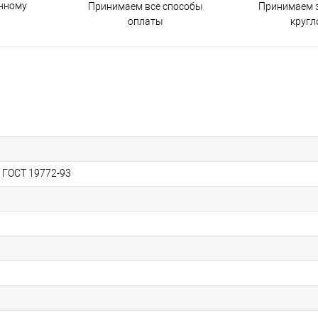
енному
Принимаем все способы
Принимаем з
оплаты
кругл
, ГОСТ 19772-93