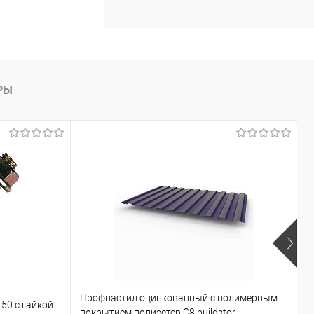
РЫ
Профнастил оцинкованный с полимерным
50 с гайкой
К
покрытием полиэстер С8 buildstor