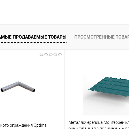
В корзину
 клик
Сравнение
АМЫЕ ПРОДАВАЕМЫЕ ТОВАРЫ
ПРОСМОТРЕННЫЕ ТОВА
е
Под заказ
Металлочерепица Монтеррей к
ьного ограждения Optima
оцинкованная с полимерным п