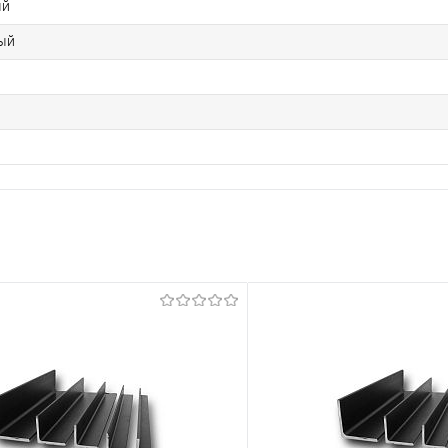
ый
ый