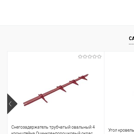
Запросить цену
Купить в 1 клик
Сравнение
Купить в 1
С
В избранное
Под заказ
В избранно
Снегозадержатель трубчатый овальный 4
Угол кровел
кронштейна Оцинков+порошковый окрас