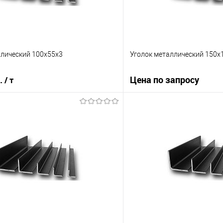
ллический 100х55х3
Уголок металлический 150х
б.
Цена по запросу
/ т
Запросит
В корзину
Купить в 1 клик
 клик
Сравнение
В избранное
е
Под заказ