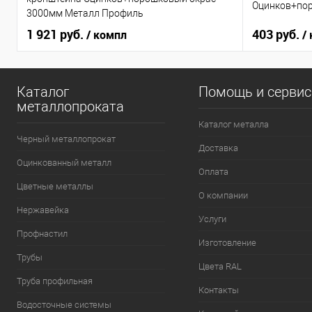
Оцинков+пор
3000мм Металл Профиль
1 921 руб.
403 руб.
/ компл
/
Каталог
Помощь и серви
металлопроката
Каталог металла
Черный металлопрокат
Доставка
Оцинкованный металл
Оплата
Цветные металлы
О компании
Нержавейка
Услуги
Профнастил
Изготовление
Трубы
Цвета RAL
Труба профильная
Контакты
Водосточные системы