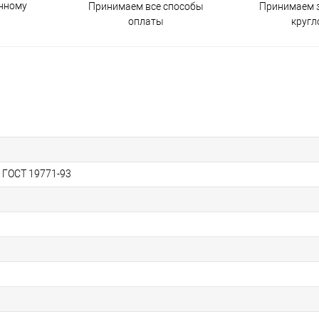
енному
Принимаем все способы
Принимаем з
оплаты
кругл
, ГОСТ 19771-93