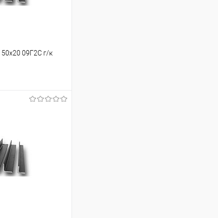
150х20 09Г2С г/к
ь цену
Сравнение
Под заказ