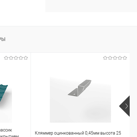
РЫ
лассик
Кляммер оцинкованный 0,45мм высота 25
К
окрытием