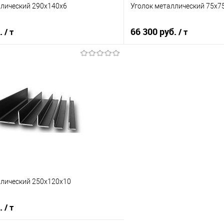
ллический 290х140х6
Уголок металлический 75х7
б.
66 300 руб.
/ т
/ т
В корзину
В корз
 клик
Сравнение
Купить в 1 клик
е
Под заказ
В избранное
ллический 250х120х10
б.
/ т