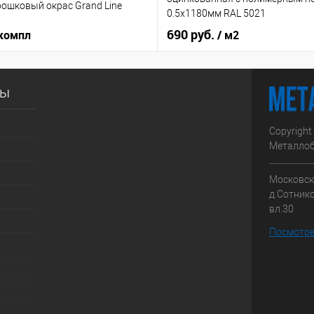
ошковый окрас Grand Line
0.5x1180мм RAL 5021
690 руб.
 компл
/ м2
сы
Copyright
Металлоб
Московска
д.Сотник
вл.30
Посмотре