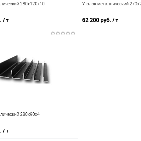
ллический 280х120х10
Уголок металлический 270х
б.
62 200 руб.
/ т
/ т
В корзину
В корз
 клик
К сравнению
Купить в 1 клик
е
Под заказ
В избранное
ллический 280х90х4
б.
/ т