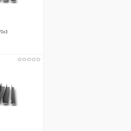
70х3
ину
К сравнению
Под заказ