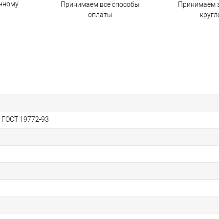
енному
Принимаем все способы
Принимаем з
оплаты
кругл
, ГОСТ 19772-93