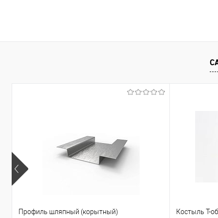
Запросить цену
Купить в 1 клик
К сравнению
Купить в 1
С
В избранное
Под заказ
В избранно
Профиль шляпный (корытный)
Костыль Т-о