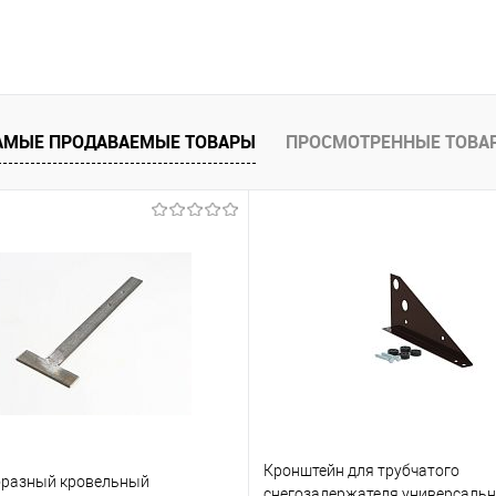
В корзину
 клик
К сравнению
АМЫЕ ПРОДАВАЕМЫЕ ТОВАРЫ
ПРОСМОТРЕННЫЕ ТОВА
е
Под заказ
Кронштейн для трубчатого
бразный кровельный
снегозадержателя универсальн