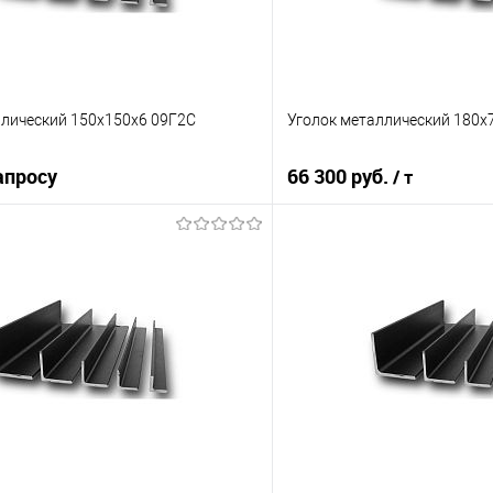
ллический 150х150х6 09Г2С
Уголок металлический 180х
апросу
66 300 руб.
/ т
Запросить цену
В корз
 клик
Сравнение
Купить в 1 клик
е
Под заказ
В избранное