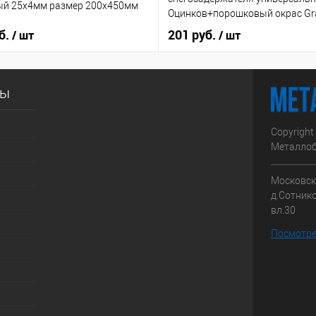
ый 25х4мм размер 200х450мм
Оцинков+порошковый окрас Gra
б.
201 руб.
/ шт
/ шт
сы
Copyright
Металлоб
Московска
д.Сотник
вл.30
Посмотре