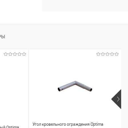
РЫ
Угол кровельного ограждения Optima
Б
ый Optima