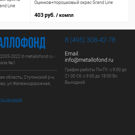
Оцинков+порошковый окрас Grand Line
г
nd Line
403 руб.
1
/ компл
8 (495) 308-42-78
Email:
 2005-2022 © metallofond.ru -
info@metallofond.ru
аза №1.
График работы Пн-Пт: с 9:00 до
21:00 Сб: с 9:00 до 18:00 Вс:
я область, Ступинский р-н,
Выходной
ово, ул.Железнодорожная,
ть на карте