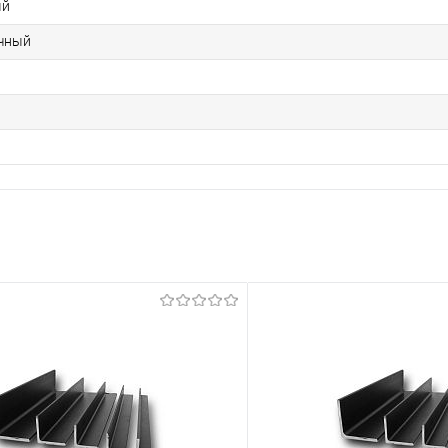
ый
чный