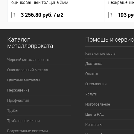
оцинкованный толщина 2мм
неокрашенн
3 256.80 руб.
193 ру
/ м2
Каталог
Помощь и серви
металлопроката
Каталог металла
Черный металлопрокат
Доставка
Оцинкованный металл
Оплата
Цветные металлы
О компании
Нержавейка
Услуги
Профнастил
Изготовление
Трубы
Цвета RAL
Труба профильная
Контакты
Водосточные системы