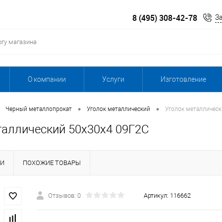
8 (495) 308-42-78
З
О компании
Услуги
Изготовление
•
•
Черный металлопрокат
Уголок металлический
Уголок металлическ
таллический 50х30х4 09Г2С
КИ
ПОХОЖИЕ ТОВАРЫ
Отзывов: 0
Артикул:
116662