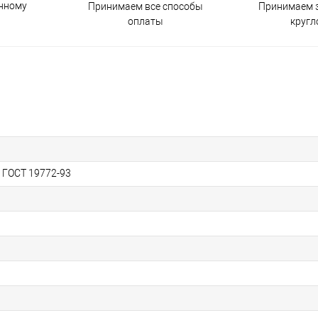
енному
Принимаем все способы
Принимаем з
оплаты
кругл
, ГОСТ 19772-93