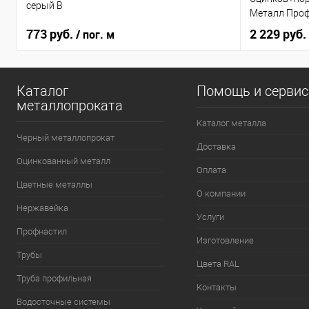
серый B
Металл Про
773 руб.
2 229 руб.
/ пог. м
Каталог
Помощь и серви
металлопроката
Каталог металла
Черный металлопрокат
Доставка
Оцинкованный металл
Оплата
Цветные металлы
О компании
Нержавейка
Услуги
Профнастил
Изготовление
Трубы
Цвета RAL
Труба профильная
Контакты
Водосточные системы