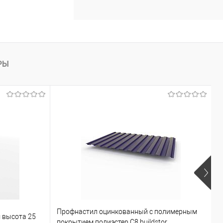
РЫ
Профнастил оцинкованный с полимерным
М
 высота 25
покрытием полиэстер С8 buildstor
о