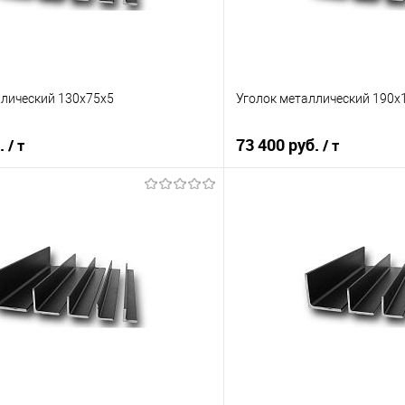
ллический 130х75х5
Уголок металлический 190х
б.
73 400 руб.
/ т
/ т
В корзину
В корз
 клик
Сравнение
Купить в 1 клик
е
Под заказ
В избранное