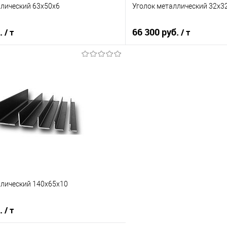
ллический 63х50х6
Уголок металлический 32х3
б.
66 300 руб.
/ т
/ т
В корзину
В корз
 клик
Сравнение
Купить в 1 клик
е
Под заказ
В избранное
ллический 140х65х10
б.
/ т