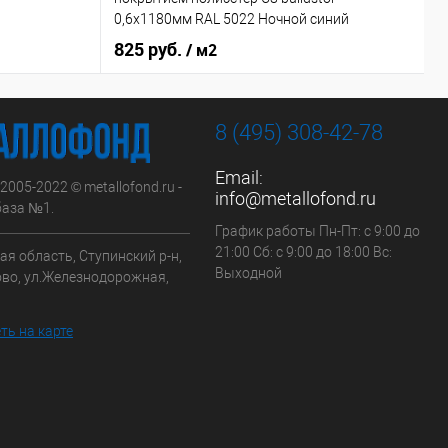
0,6х1180мм RAL 5022 Ночной синий
0
825 руб.
6
/ м2
8 (495) 308-42-78
Email:
 2005-2022 © metallofond.ru -
info@metallofond.ru
аза №1.
График работы Пн-Пт: с 9:00 до
21:00 Сб: с 9:00 до 18:00 Вс:
я область, Ступинский р-н,
Выходной
ово, ул.Железнодорожная,
ть на карте