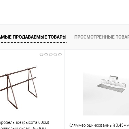
В корзину
 клик
Сравнение
АМЫЕ ПРОДАВАЕМЫЕ ТОВАРЫ
ПРОСМОТРЕННЫЕ ТОВА
е
Под заказ
кровельное (высота 60см)
Кляммер оцинкованный 0,45мм
рошковый окрас 1860мм