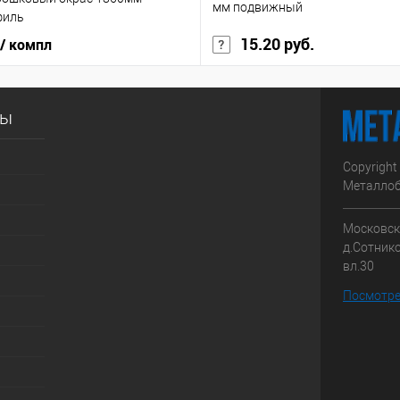
мм подвижный
филь
15.20 руб.
/ компл
сы
Copyright
Металлоб
Московска
д.Сотник
вл.30
Посмотре