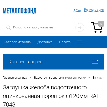
Вход
Регистрация
0
Каталог металла
Доставка
Оплата
Каталог товаров
•
•
Главная страница
Водосточные системы металлические
Заглушки 
Заглушка желоба водосточного
оцинкованная порошок ф120мм RAL
7048