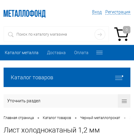
Вход
Регистрация
0
Каталог металла
Доставка
Оплата
Каталог товаров
Уточнить раздел
•
•
•
Главная страница
Каталог товаров
Черный металлопрокат
Ли
Лист холоднокатаный 1,2 мм