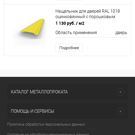
Нащельник для дверей RAL 1018
оцинкованный c порошковым
покрытием 0,45мм
1 130 руб.
/ м2
Область применения
дверь
Подробнее
КАТАЛОГ МЕТАЛЛОПРОКАТА
ПОМОЩЬ И СЕРВИСЫ
Политика обработки персональных данных
Согласие на обработку персональных данных