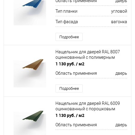
Область применения
дверь
Тип планки
угловой
Тип фасада
вагонка
Подробнее
Нащельник для дверей RAL 8007
оцинкованный c полимерным
покрытием 0,45 мм
1 130 руб.
/ м2
Область применения
дверь
Подробнее
Нащельник для дверей RAL 6009
оцинкованный c порошковым
покрытием 0,45мм
1 130 руб.
/ м2
Область применения
дверь