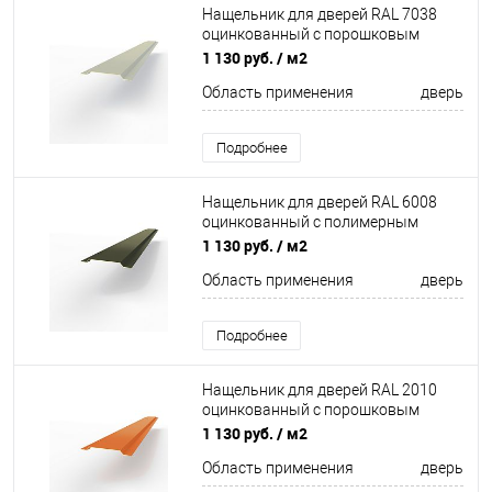
Нащельник для дверей RAL 7038
оцинкованный c порошковым
покрытием 0,45мм
1 130 руб.
/ м2
Область применения
дверь
Подробнее
Нащельник для дверей RAL 6008
оцинкованный c полимерным
покрытием 0,45 мм
1 130 руб.
/ м2
Область применения
дверь
Подробнее
Нащельник для дверей RAL 2010
оцинкованный c порошковым
покрытием 0,45мм
1 130 руб.
/ м2
Область применения
дверь