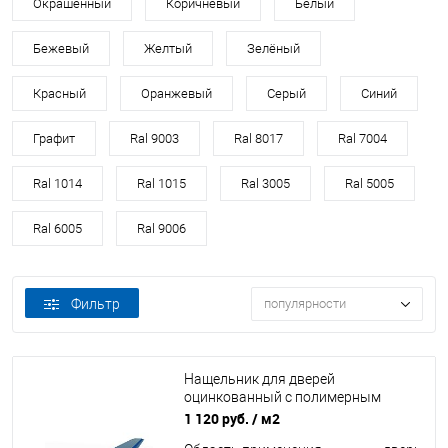
Окрашенный
Коричневый
Белый
Бежевый
Желтый
Зелёный
Красный
Оранжевый
Серый
Синий
Графит
Ral 9003
Ral 8017
Ral 7004
Ral 1014
Ral 1015
Ral 3005
Ral 5005
Ral 6005
Ral 9006
Фильтр
популярности
Нащельник для дверей
оцинкованный c полимерным
покрытием 0,45мм RAL 5005
1 120 руб.
/ м2