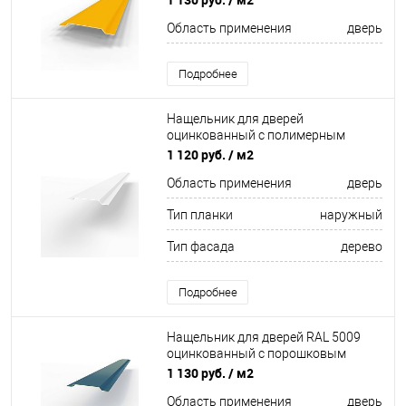
Область применения
дверь
Подробнее
Нащельник для дверей
оцинкованный c полимерным
покрытием 0,45мм RAL 9003
1 120 руб.
/ м2
Область применения
дверь
Тип планки
наружный
Тип фасада
дерево
Подробнее
Нащельник для дверей RAL 5009
оцинкованный c порошковым
покрытием 0,45мм
1 130 руб.
/ м2
Область применения
дверь