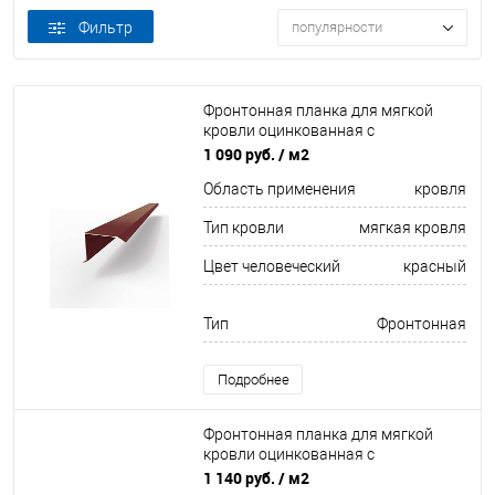
Фильтр
популярности
Фронтонная планка для мягкой
кровли оцинкованная c
полимерным покрытием 0,45мм
1 090 руб.
/ м2
RAL 3005
Область применения
кровля
Тип кровли
мягкая кровля
Цвет человеческий
красный
Тип
Фронтонная
Подробнее
Фронтонная планка для мягкой
кровли оцинкованная с
порошковым покрытием 0,5мм все
1 140 руб.
/ м2
цвета RAL