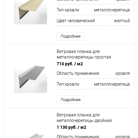
Тип кровли
металлочерепица
Цвет человеческий
желтый
Подробнее
Ветровая планка для
металлочерепицы простая
оцинкованная 0,45мм
710 руб.
/ м2
Область применения
кровля
Тип кровли
металлочерепица
Подробнее
Ветровая планка для
металлочерепицы двойная
завальцовка оцинкованная с
1 130 руб.
/ м2
порошковым покрытием 0,45мм
Область применения
кровля
RAL 9003