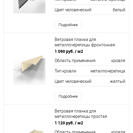
Цвет человеческий
белый
Подробнее
Ветровая планка для
металлочерепицы фронтонная
оцинкованная c полимерным
1 090 руб.
/ м2
покрытием 0,45мм RAL 1015
Область применения
кровля
Тип кровли
металлочерепица
Цвет человеческий
желтый
Подробнее
Ветровая планка для
металлочерепицы простая
оцинкованная с порошковым
1 120 руб.
/ м2
покрытием 0,45мм RAL 1015
Область применения
кровля