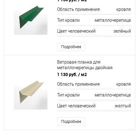
порошковым покрытием 0,45мм
Область применения
кровля
RAL 6029
Тип кровли
металлочерепица
Цвет человеческий
зелёный
Подробнее
Ветровая планка для
металлочерепицы двойная
завальцовка оцинкованная с
1 130 руб.
/ м2
порошковым покрытием 0,45мм
Область применения
кровля
RAL 1015
Тип кровли
металлочерепица
Цвет человеческий
желтый
Подробнее