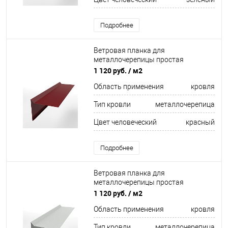
Подробнее
Ветровая планка для
металлочерепицы простая
оцинкованная с порошковым
1 120 руб.
/ м2
покрытием 0,45мм RAL 3011
Область применения
кровля
Тип кровли
металлочерепица
Цвет человеческий
красный
Подробнее
Ветровая планка для
металлочерепицы простая
оцинкованная с порошковым
1 120 руб.
/ м2
покрытием 0,45мм RAL 9003
Область применения
кровля
Тип кровли
металлочерепица