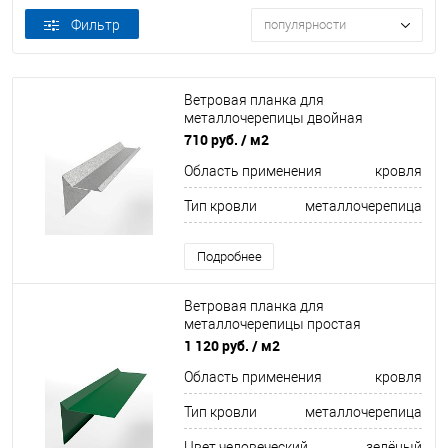
Фильтр
популярности
Ветровая планка для
металлочерепицы двойная
завальцовка оцинкованная 0,45мм
710 руб.
/ м2
Область применения
кровля
Тип кровли
металлочерепица
Подробнее
Ветровая планка для
металлочерепицы простая
оцинкованная с порошковым
1 120 руб.
/ м2
покрытием 0,45мм RAL 6029
Область применения
кровля
Тип кровли
металлочерепица
Цвет человеческий
зелёный