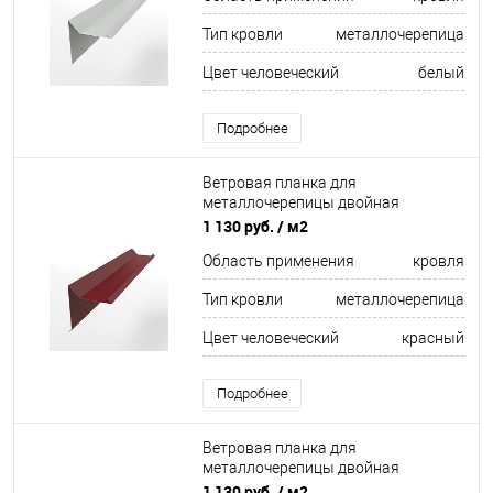
Тип кровли
металлочерепица
Цвет человеческий
белый
Подробнее
Ветровая планка для
металлочерепицы двойная
завальцовка оцинкованная с
1 130 руб.
/ м2
порошковым покрытием 0,45мм
Область применения
кровля
RAL 3011
Тип кровли
металлочерепица
Цвет человеческий
красный
Подробнее
Ветровая планка для
металлочерепицы двойная
завальцовка оцинкованная с
1 130 руб.
/ м2