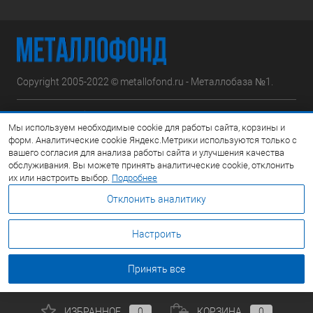
Copyright 2005-2022 © metallofond.ru - Металлобаза №1.
Московская область, Ступинский р-н, д.Сотниково,
Мы используем необходимые cookie для работы сайта, корзины и
ул.Железнодорожная, вл.30
форм. Аналитические cookie Яндекс.Метрики используются только с
вашего согласия для анализа работы сайта и улучшения качества
Посмотреть на карте
обслуживания. Вы можете принять аналитические cookie, отклонить
их или настроить выбор.
Подробнее
8 (495) 308-42-78
Отклонить аналитику
Email:
info@metallofond.ru
Настроить
График работы Пн-Пт: с 9:00 до 21:00 Сб: с 9:00 до 18:00 Вс:
Выходной
Принять все
ИЗБРАННОЕ
0
КОРЗИНА
0