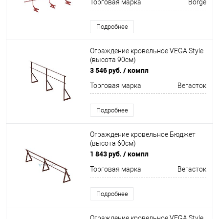
Торговая марка
Borge
Подробнее
Ограждение кровельное VEGA Style
(высота 90см)
Оцинков+порошковый окрас
3 546 руб.
/ компл
3000мм Вегасток
Торговая марка
Вегасток
Подробнее
Ограждение кровельное Бюджет
(высота 60см)
Неоцинков+порошковый окрас
1 843 руб.
/ компл
3000мм Вегасток
Торговая марка
Вегасток
Подробнее
Ограждение кровельное VEGA Style