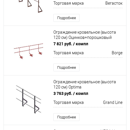
Торговая марка
Вегасток
Подробнее
Ограждение кровельное (высота
120 см) Оцинков+порошковый
окрас 3000мм Borge
7 821 руб.
/ компл
Торговая марка
Borge
Подробнее
Ограждение кровельное (высота
120 см) Optima
Оцинков+порошковый окрас
3 763 руб.
/ компл
2000мм Grand Line
Торговая марка
Grand Line
Подробнее