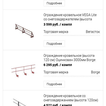
Подробнее
Ограждение кровельное VEGA Lite
со снегозадержателем (высота
60см) Неоцинков+порошковый
3 599 руб.
/ компл
окрас 3000мм Вегасток
Торговая марка
Вегасток
Подробнее
Ограждение кровельное (высота
120 см) Оцинкован 3000мм Borge
6 295 руб.
/ компл
Торговая марка
Borge
Подробнее
Ограждение кровельное со
снегозадержанием (высота 120см)
Optima Оцинков+порошковый окрас
4 522 руб.
/ компл