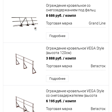
Ограждение кровельное со
снегозадержанием под фальц
(высота 90см)
8 686 руб.
/ компл
Оцинков+порошковый окрас
Торговая марка
Grand Line
3000мм Grand Line
Подробнее
Ограждение кровельное VEGA Style
(высота 120см)
Оцинков+порошковый окрас
3 888 руб.
/ компл
3000мм Вегасток
Торговая марка
Вегасток
Подробнее
Ограждение кровельное VEGA Style
со снегозадержателем (высота
120см) Оцинков+порошковый
6 195 руб.
/ компл
окрас 3000мм Вегасток
Торговая марка
Вегасток