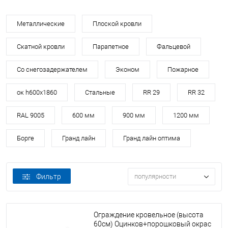
Металлические
Плоской кровли
Скатной кровли
Парапетное
Фальцевой
Со снегозадержателем
Эконом
Пожарное
ок h600х1860
Стальные
RR 29
RR 32
RAL 9005
600 мм
900 мм
1200 мм
Борге
Гранд лайн
Гранд лайн оптима
Фильтр
популярности
Ограждение кровельное (высота
60см) Оцинков+порошковый окрас