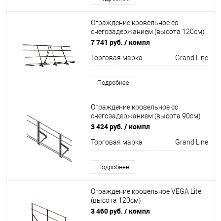
Ограждение кровельное со
снегозадержанием (высота 120см)
Оцинков+порошковый окрас
7 741 руб.
/ компл
3000мм Grand Line
Торговая марка
Grand Line
Подробнее
Ограждение кровельное со
снегозадержанием (высота 90см)
Optima Оцинков+порошковый окрас
3 424 руб.
/ компл
2000мм Grand Line
Торговая марка
Grand Line
Подробнее
Ограждение кровельное VEGA Lite
(высота 120см)
Неоцинков+порошковый окрас
3 460 руб.
/ компл
3000мм Вегасток