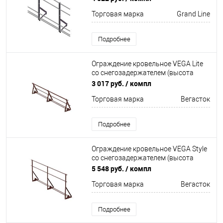
2000мм Grand Line
Торговая марка
Grand Line
Подробнее
Ограждение кровельное VEGA Lite
со снегозадержателем (высота
60см) Неоцинков+порошковый
3 017 руб.
/ компл
окрас 3000мм Вегасток
Торговая марка
Вегасток
Подробнее
Ограждение кровельное VEGA Style
со снегозадержателем (высота
90см) Оцинков+порошковый окрас
5 548 руб.
/ компл
3000мм Вегасток
Торговая марка
Вегасток
Подробнее