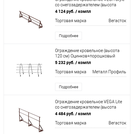
со снегозадержателем (высота
60см) Оцинков+порошковый окрас
4 124 руб.
/ компл
3000мм Вегасток
Торговая марка
Вегасток
Подробнее
Ограждение кровельное (высота
120 см) Оцинков+порошковый
окрас 3000мм Металл Профиль
5 232 руб.
/ компл
Торговая марка
Металл Профиль
Подробнее
Ограждение кровельное VEGA Lite
со снегозадержателем (высота
120см) Неоцинков+порошковый
4 484 руб.
/ компл
окрас 3000мм Вегасток
Торговая марка
Вегасток