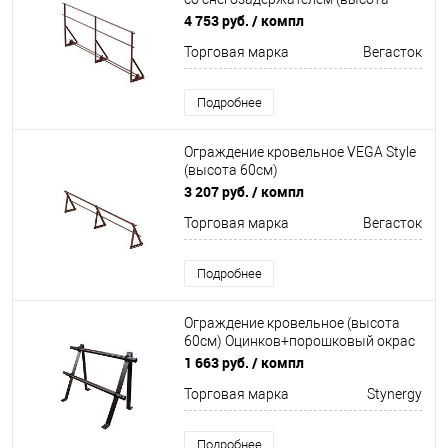
90см) Оцинков+порошковый окрас
4 753 руб.
/ компл
3000мм Вегасток
Торговая марка
Вегасток
Подробнее
Ограждение кровельное VEGA Style
(высота 60см)
Оцинков+порошковый окрас
3 207 руб.
/ компл
3000мм Вегасток
Торговая марка
Вегасток
Подробнее
Ограждение кровельное (высота
60см) Оцинков+порошковый окрас
2000мм Stynergy
1 663 руб.
/ компл
Торговая марка
Stynergy
Подробнее