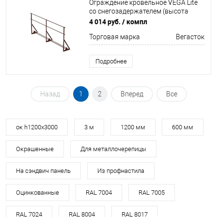
Ограждение кровельное VEGA Lite
со снегозадержателем (высота
90см) Неоцинков+порошковый
4 014 руб.
/ компл
окрас 3000мм Вегасток
Торговая марка
Вегасток
Подробнее
Назад
1
2
Вперед
Все
ок h1200х3000
3 м
1200 мм
600 мм
Окрашенные
Для металлочерепицы
На сэндвич панель
Из профнастила
Оцинкованные
RAL 7004
RAL 7005
RAL 7024
RAL 8004
RAL 8017