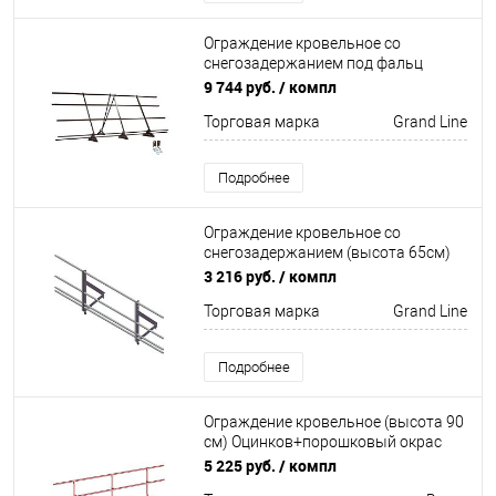
Ограждение кровельное со
снегозадержанием под фальц
(высота 120см)
9 744 руб.
/ компл
Оцинков+порошковый окрас
Торговая марка
Grand Line
3000мм Grand Line
Подробнее
Ограждение кровельное со
снегозадержанием (высота 65см)
Optima Оцинков+порошковый окрас
3 216 руб.
/ компл
2000мм Grand Line
Торговая марка
Grand Line
Подробнее
Ограждение кровельное (высота 90
см) Оцинков+порошковый окрас
3000мм Borge
5 225 руб.
/ компл