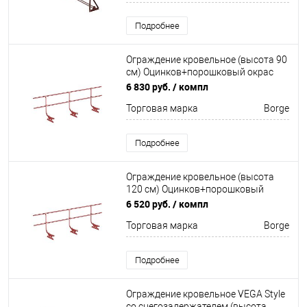
Подробнее
Ограждение кровельное (высота 90
см) Оцинков+порошковый окрас
3000мм Borge
6 830 руб.
/ компл
Торговая марка
Borge
Подробнее
Ограждение кровельное (высота
120 см) Оцинков+порошковый
окрас 3000мм Borge
6 520 руб.
/ компл
Торговая марка
Borge
Подробнее
Ограждение кровельное VEGA Style
со снегозадержателем (высота