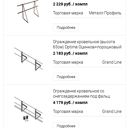
1860мм Металл Профиль
2 229 руб.
/ компл
Торговая марка
Металл Профиль
Подробнее
Ограждение кровельное (высота
65см) Optima Оцинков+порошковый
окрас 2000мм Grand Line
2 183 руб.
/ компл
Торговая марка
Grand Line
Подробнее
Ограждение кровельное со
снегозадержанием под фальц
(высота 65см) Optima
4 179 руб.
/ компл
Оцинков+порошковый окрас
Торговая марка
Grand Line
2000мм Grand Line
Подробнее