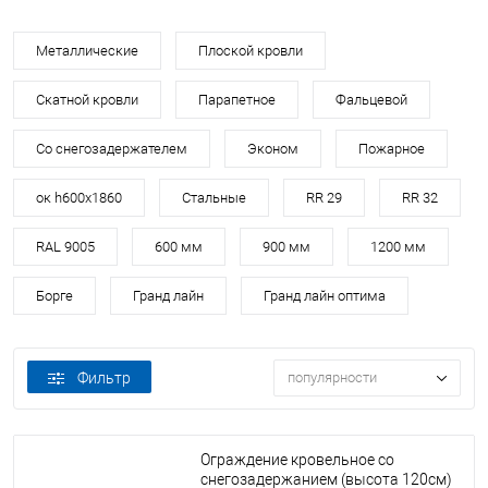
Металлические
Плоской кровли
Скатной кровли
Парапетное
Фальцевой
Со снегозадержателем
Эконом
Пожарное
ок h600х1860
Стальные
RR 29
RR 32
RAL 9005
600 мм
900 мм
1200 мм
Борге
Гранд лайн
Гранд лайн оптима
Фильтр
популярности
Ограждение кровельное со
снегозадержанием (высота 120см)