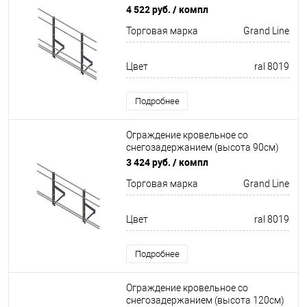
Optima Оцинков+порошковый окрас
4 522 руб.
/ компл
2000мм Grand Line
Торговая марка
Grand Line
Цвет
ral 8019
Подробнее
Ограждение кровельное со
снегозадержанием (высота 90см)
Optima Оцинков+порошковый окрас
3 424 руб.
/ компл
2000мм Grand Line
Торговая марка
Grand Line
Цвет
ral 8019
Подробнее
Ограждение кровельное со
снегозадержанием (высота 120см)