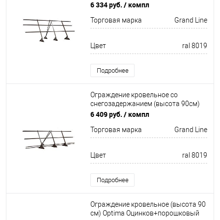
окрас 3000мм Grand Line
6 334 руб.
/ компл
Торговая марка
Grand Line
Цвет
ral 8019
Подробнее
Ограждение кровельное со
снегозадержанием (высота 90см)
Оцинков+порошковый окрас
6 409 руб.
/ компл
3000мм Grand Line
Торговая марка
Grand Line
Цвет
ral 8019
Подробнее
Ограждение кровельное (высота 90
см) Optima Оцинков+порошковый