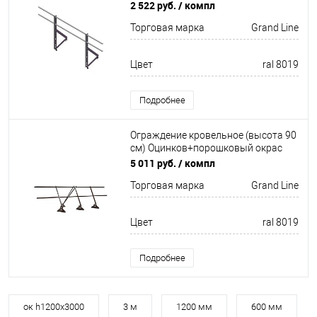
окрас 2000мм Grand Line
2 522 руб.
/ компл
Торговая марка
Grand Line
Цвет
ral 8019
Подробнее
Ограждение кровельное (высота 90
см) Оцинков+порошковый окрас
3000мм Grand Line
5 011 руб.
/ компл
Торговая марка
Grand Line
Цвет
ral 8019
Подробнее
ок h1200х3000
3 м
1200 мм
600 мм