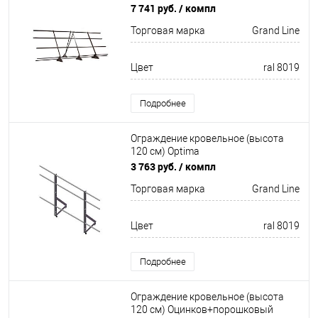
Оцинков+порошковый окрас
7 741 руб.
/ компл
3000мм Grand Line
Торговая марка
Grand Line
Цвет
ral 8019
Подробнее
Ограждение кровельное (высота
120 см) Optima
Оцинков+порошковый окрас
3 763 руб.
/ компл
2000мм Grand Line
Торговая марка
Grand Line
Цвет
ral 8019
Подробнее
Ограждение кровельное (высота
120 см) Оцинков+порошковый