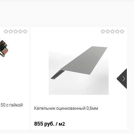
П
50 с гайкой
Капельник оцинкованный 0,6мм
п
0
855 руб.
8
/ м2