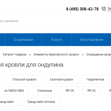
8 (495) 308-42-78
З
О компании
Услуги
Изготовление
•
•
Каталог товаров
Элементы безопасности кровли
Ограждение кров
я кровли для ондулина
Плоской кровли
Скатной кровли
Парапетное
ок h600х1860
Стальные
RR 29
RR 32
R
ранд лайн
Гранд лайн оптима