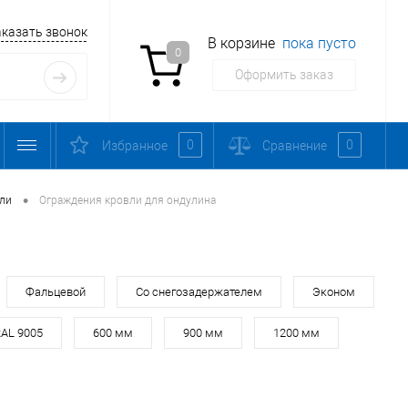
аказать звонок
В корзине
пока пусто
0
Оформить заказ
0
0
Избранное
Сравнение
•
ли
Ограждения кровли для ондулина
Фальцевой
Со снегозадержателем
Эконом
AL 9005
600 мм
900 мм
1200 мм