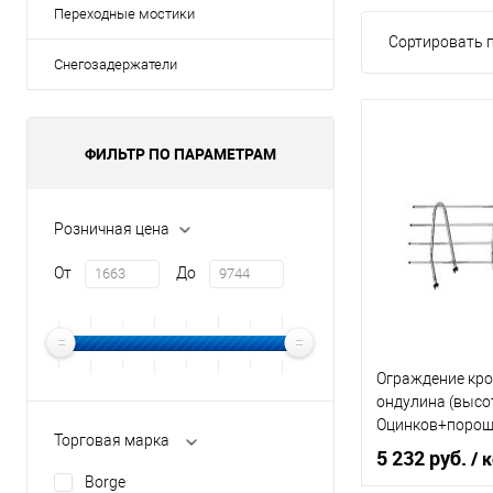
Переходные мостики
Сортировать п
Снегозадержатели
ФИЛЬТР ПО ПАРАМЕТРАМ
Розничная цена
От
До
Ограждение кро
ондулина (высо
Оцинков+порош
Торговая марка
3000мм Металл
5 232 руб.
/ 
Borge