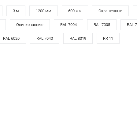
Металл
3 м
1200 мм
600 мм
Окрашенные
Профиль
Оцинкованные
RAL 7004
RAL 7005
RAL 
ондулин
RAL 6020
RAL 7040
RAL 8019
RR 11
корзину
ик
Сравнение
В наличии