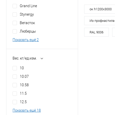
Grand Line
Торговая марка
ок h1200х3000
Stynergy
Из профнастила
Вегасток
Тип кровли
Люберцы
RAL 9006
Показать ещё 2
В 
Купить в 1 кл
Вес. кг/ед.изм.
В избранное
10
10.07
10.58
11.5
12.5
Показать ещё 18