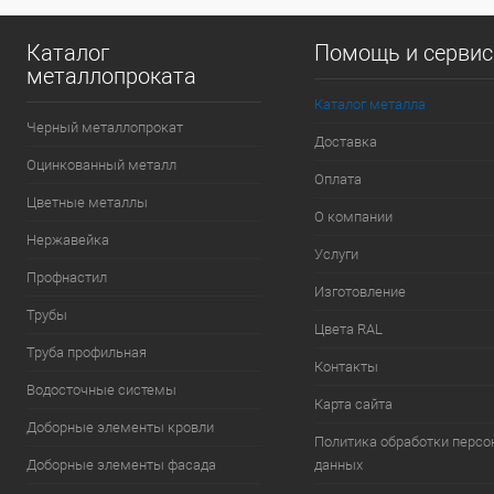
Каталог
Помощь и серви
металлопроката
Каталог металла
Черный металлопрокат
Доставка
Оцинкованный металл
Оплата
Цветные металлы
О компании
Нержавейка
Услуги
Профнастил
Изготовление
Трубы
Цвета RAL
Труба профильная
Контакты
Водосточные системы
Карта сайта
Доборные элементы кровли
Политика обработки перс
Доборные элементы фасада
данных