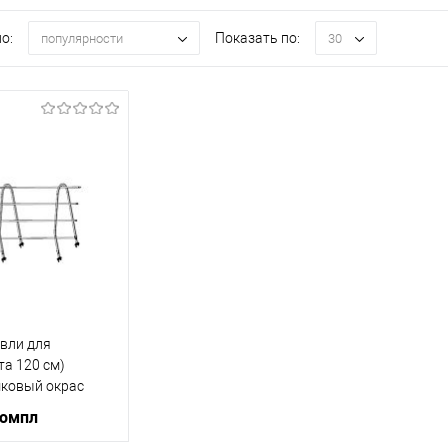
о:
Показать по:
популярности
30
вли для
та 120 см)
ковый окрас
 Профиль
компл