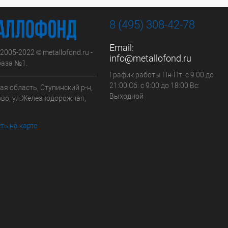
8 (495) 308-42-78
Email:
 2005-2022 © metallofond.ru -
info@metallofond.ru
аза №1.
График работы Пн-Пт: с 9:00 до
21:00 Сб: с 9:00 до 18:00 Вс:
я область, Ступинский р-н,
Выходной
ово, ул.Железнодорожная,
ть на карте