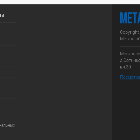
сы
Copyright
Металлоб
Московска
д.Сотник
вл.30
Посмотре
ональных