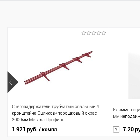
7004 (серый), RAL 7016 (серый),
RAL 7024 (серый), RAL 8004
(кирпичный), RAL 8017
(коричневый), RAL 8019
(коричневый), RAL 9003 (белый),
RAL 9005 (черный), RAL 9006
(серый), RR 32 (коричневый)
RAL 3005 (вишневый), RAL
3011 (красный), RAL 5005 (синий),
RAL 6005 (зеленый), RAL 7004
(серый), RAL 7024 (серый), RAL
8017 (коричневый), RAL 8019
(коричневый), RAL 9005 (черный),
RAL 9006 (серый)
Показать ещё 7
Снегозадержатель трубчатый овальный 4
Кляммер оци
кронштейна Оцинков+порошковый окрас
мм неподви
3000мм Металл Профиль
1 921 руб.
7.20 р
/ компл