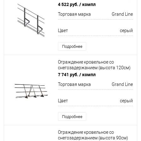
Optima Оцинков+порошковый окрас
4 522 руб.
/ компл
2000мм Grand Line
Торговая марка
Grand Line
Цвет
серый
Подробнее
Ограждение кровельное со
снегозадержанием (высота 120см)
Оцинков+порошковый окрас
7 741 руб.
/ компл
3000мм Grand Line
Торговая марка
Grand Line
Цвет
серый
Подробнее
Ограждение кровельное со
снегозадержанием (высота 90см)