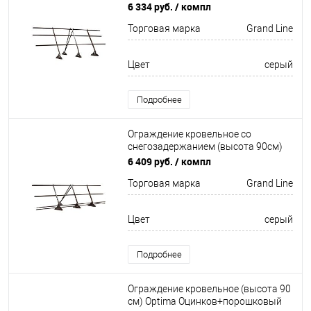
окрас 3000мм Grand Line
6 334 руб.
/ компл
Торговая марка
Grand Line
Цвет
серый
Подробнее
Ограждение кровельное со
снегозадержанием (высота 90см)
Оцинков+порошковый окрас
6 409 руб.
/ компл
3000мм Grand Line
Торговая марка
Grand Line
Цвет
серый
Подробнее
Ограждение кровельное (высота 90
см) Optima Оцинков+порошковый