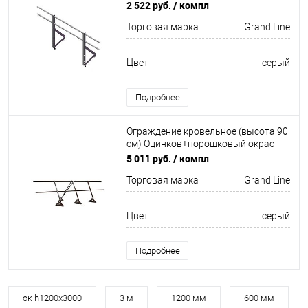
окрас 2000мм Grand Line
2 522 руб.
/ компл
Торговая марка
Grand Line
Цвет
серый
Подробнее
Ограждение кровельное (высота 90
см) Оцинков+порошковый окрас
3000мм Grand Line
5 011 руб.
/ компл
Торговая марка
Grand Line
Цвет
серый
Подробнее
ок h1200х3000
3 м
1200 мм
600 мм