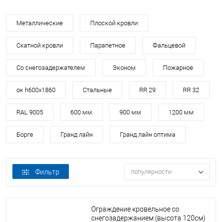
Металлические
Плоской кровли
Скатной кровли
Парапетное
Фальцевой
Со снегозадержателем
Эконом
Пожарное
ок h600х1860
Стальные
RR 29
RR 32
RAL 9005
600 мм
900 мм
1200 мм
Борге
Гранд лайн
Гранд лайн оптима
Фильтр
популярности
Ограждение кровельное со
снегозадержанием (высота 120см)