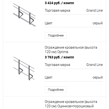
Optima Оцинков+порошковый окрас
3 424 руб.
/ компл
2000мм Grand Line
Торговая марка
Grand Line
Цвет
серый
Подробнее
Ограждение кровельное (высота
120 см) Optima
Оцинков+порошковый окрас
3 763 руб.
/ компл
2000мм Grand Line
Торговая марка
Grand Line
Цвет
серый
Подробнее
Ограждение кровельное (высота
120 см) Оцинков+порошковый