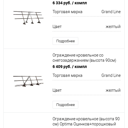
окрас 3000мм Grand Line
6 334 руб.
/ компл
Торговая марка
Grand Line
Цвет
желтый
Подробнее
Ограждение кровельное со
снегозадержанием (высота 90см)
Оцинков+порошковый окрас
6 409 руб.
/ компл
3000мм Grand Line
Торговая марка
Grand Line
Цвет
желтый
Подробнее
Ограждение кровельное (высота 90
см) Optima Оцинков+порошковый