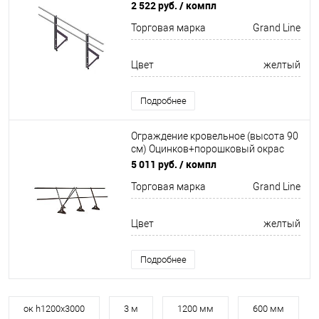
окрас 2000мм Grand Line
2 522 руб.
/ компл
Торговая марка
Grand Line
Цвет
желтый
Подробнее
Ограждение кровельное (высота 90
см) Оцинков+порошковый окрас
3000мм Grand Line
5 011 руб.
/ компл
Торговая марка
Grand Line
Цвет
желтый
Подробнее
ок h1200х3000
3 м
1200 мм
600 мм