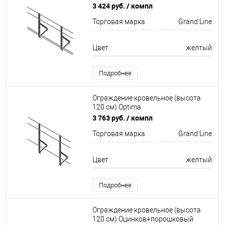
Optima Оцинков+порошковый окрас
3 424 руб.
/ компл
2000мм Grand Line
Торговая марка
Grand Line
Цвет
желтый
Подробнее
Ограждение кровельное (высота
120 см) Optima
Оцинков+порошковый окрас
3 763 руб.
/ компл
2000мм Grand Line
Торговая марка
Grand Line
Цвет
желтый
Подробнее
Ограждение кровельное (высота
120 см) Оцинков+порошковый