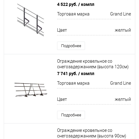
Optima Оцинков+порошковый окрас
4 522 руб.
/ компл
2000мм Grand Line
Торговая марка
Grand Line
Цвет
желтый
Подробнее
Ограждение кровельное со
снегозадержанием (высота 120см)
Оцинков+порошковый окрас
7 741 руб.
/ компл
3000мм Grand Line
Торговая марка
Grand Line
Цвет
желтый
Подробнее
Ограждение кровельное со
снегозадержанием (высота 90см)