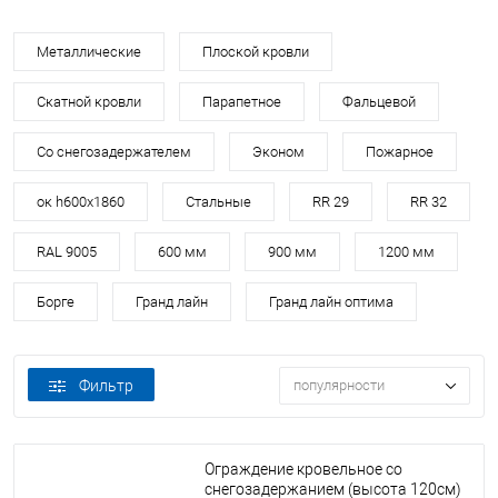
Металлические
Плоской кровли
Скатной кровли
Парапетное
Фальцевой
Со снегозадержателем
Эконом
Пожарное
ок h600х1860
Стальные
RR 29
RR 32
RAL 9005
600 мм
900 мм
1200 мм
Борге
Гранд лайн
Гранд лайн оптима
Фильтр
популярности
Ограждение кровельное со
снегозадержанием (высота 120см)