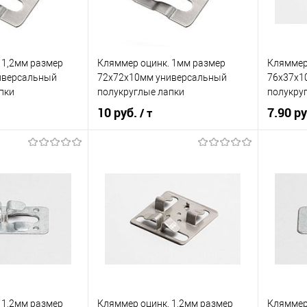
 1,2мм размер
Кляммер оцинк. 1мм размер
Кляммер
иверсальный
72х72х10мм универсальный
76х37х1
пки
полукруглые лапки
полукру
10 руб.
7.90 р
/ т
корзину
В корзину
ик
Сравнение
Купить в 1 клик
Сравнение
Купит
Под заказ
В избранное
Под заказ
В изб
 1,2мм размер
Кляммер оцинк. 1,2мм размер
Кляммер