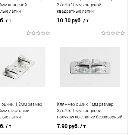
0мм концевой
37х70х10мм концевой
глые лапки
квадратные лапки
уб.
10.10 руб.
/ т
/ т
В корзину
В корзину
ь в 1 клик
Сравнение
Купить в 1 клик
Сравнение
ранное
Под заказ
В избранное
Под заказ
 оцинк. 1,2мм размер
Кляммер оцинк. 1мм размер
0мм стартовый
37х70х10мм концевой
глые лапки
полукруглые лапки беззазорный
уб.
7.90 руб.
/ т
/ т