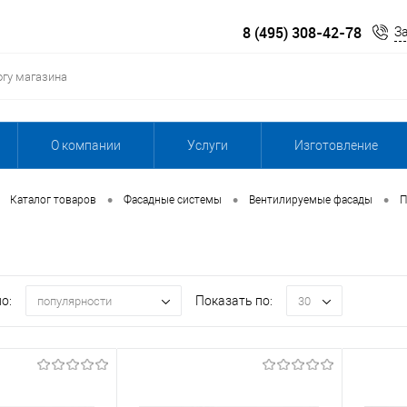
8 (495) 308-42-78
З
О компании
Услуги
Изготовление
•
•
•
Каталог товаров
Фасадные системы
Вентилируемые фасады
П
о:
Показать по:
популярности
30