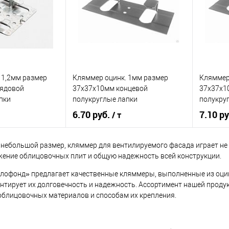
ик
Сравнение
Купить в 1 клик
Сравнение
Купит
Под заказ
В избранное
Под заказ
В изб
 1,2мм размер
Кляммер оцинк. 1мм размер
Кляммер
рядовой
37х37х10мм концевой
37х37х1
пки
полукруглые лапки
полукру
6.70 руб.
7.10 р
/ т
 небольшой размер, кляммер для вентилируемого фасада играет не
ение облицовочных плит и общую надежность всей конструкции.
корзину
В корзину
офонд» предлагает качественные кляммеры, выполненные из оцин
ик
Сравнение
Купить в 1 клик
Сравнение
Купит
рантирует их долговечность и надежность. Ассортимент нашей про
блицовочных материалов и способам их крепления.
Под заказ
В избранное
Под заказ
В изб