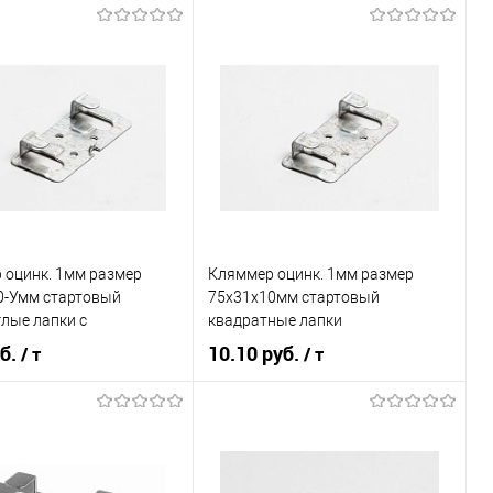
В корзину
В корзину
ь в 1 клик
Сравнение
Купить в 1 клик
Сравнение
ранное
Под заказ
В избранное
Под заказ
 оцинк. 1мм размер
Кляммер оцинк. 1мм размер
0-Умм стартовый
75х31х10мм стартовый
лые лапки с
квадратные лапки
иром
уб.
10.10 руб.
/ т
/ т
В корзину
В корзину