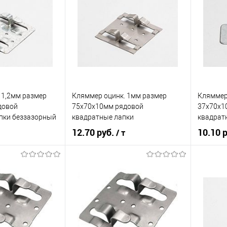
 1,2мм размер
Кляммер оцинк. 1мм размер
Кляммер
довой
75х70х10мм рядовой
37х70х1
пки беззазорный
квадратные лапки
квадрат
12.70 руб.
10.10 
/ т
корзину
В корзину
ик
Сравнение
Купить в 1 клик
Сравнение
Купит
Под заказ
В избранное
Под заказ
В изб