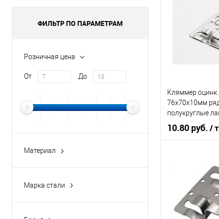
ФИЛЬТР ПО ПАРАМЕТРАМ
Розничная цена
От
До
Кляммер оцинк.
76х70х10мм ря
полукруглые ла
10.80 руб.
/ т
Материал
оцинкованная сталь
В 
Марка стали
Купить в 1 кл
08ПC
В избранное