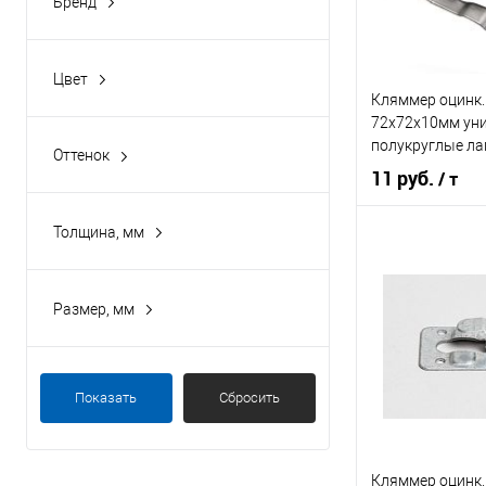
Бренд
buildstor
Цвет
Кляммер оцинк.
цинк
72х72х10мм ун
полукруглые ла
Оттенок
11 руб.
/ т
светло-серый
Толщина, мм
1
В 
1,2
Размер, мм
Купить в 1 кл
37х37х10
В избранное
37х70х10
Показать
Сбросить
72х72х10
75х31х10
75х70х10
Кляммер оцинк.