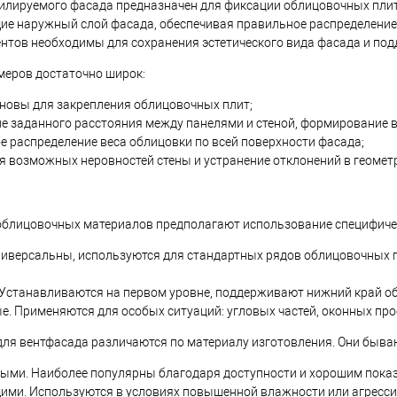
илируемого фасада предназначен для фиксации облицовочных плит 
ие наружный слой фасада, обеспечивая правильное распределение
ентов необходимы для сохранения эстетического вида фасада и по
еров достаточно широк:
сновы для закрепления облицовочных плит;
е заданного расстояния между панелями и стеной, формирование 
 распределение веса облицовки по всей поверхности фасада;
 возможных неровностей стены и устранение отклонений в геомет
блицовочных материалов предполагают использование специфическ
ниверсальны, используются для стандартных рядов облицовочных 
Устанавливаются на первом уровне, поддерживают нижний край об
. Применяются для особых ситуаций: угловых частей, оконных про
ля вентфасада различаются по материалу изготовления. Они быва
ыми. Наиболее популярны благодаря доступности и хорошим показ
ми. Используются в условиях повышенной влажности или агрессив