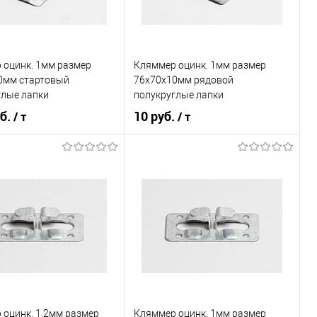
 оцинк. 1мм размер
Кляммер оцинк. 1мм размер
0мм стартовый
76х70х10мм рядовой
глые лапки
полукруглые лапки
уб.
10 руб.
/ т
/ т
В корзину
В корзину
ь в 1 клик
Сравнение
Купить в 1 клик
Сравнение
ранное
Под заказ
В избранное
Под заказ
 оцинк. 1,2мм размер
Кляммер оцинк. 1мм размер