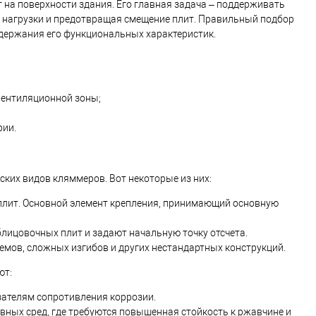
на поверхности здания. Его главная задача – поддерживать
 нагрузки и предотвращая смещение плит. Правильный подбор
ддержания его функциональных характеристик.
вентиляционной зоны;
рии.
их видов кляммеров. Вот некоторые из них:
плит. Основной элемент крепления, принимающий основную
лицовочных плит и задают начальную точку отсчета.
емов, сложных изгибов и других нестандартных конструкций.
ют:
ателям сопротивления коррозии.
ных сред, где требуются повышенная стойкость к ржавчине и