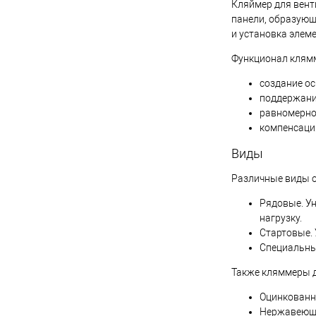
Кляймер для вент
панели, образующ
и установка элем
Функционал клямм
создание о
поддержани
равномерное
компенсация
Виды
Различные виды о
Рядовые. У
нагрузку.
Стартовые. 
Специальные
Также кляммеры д
Оцинкованн
Нержавеющи