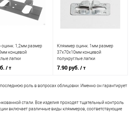
ь в 1 клик
Сравнение
Купить в 1 клик
Сравнение
ранное
Под заказ
В избранное
Под заказ
 оцинк. 1,2мм размер
Кляммер оцинк. 1мм размер
0мм концевой
37х70х10мм концевой
глые лапки
полукруглые лапки
уб.
7.90 руб.
/ т
/ т
 последнюю роль в вопросах облицовки. Именно он гарантирует
В корзину
В корзину
кованной стали. Все изделия проходят тщательный контроль
ь в 1 клик
Сравнение
Купить в 1 клик
Сравнение
дукции включает различные виды кляммеров, соответствующие
ранное
Под заказ
В избранное
Под заказ