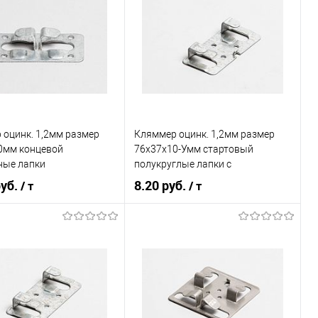
 оцинк. 1,2мм размер
Кляммер оцинк. 1,2мм размер
0мм концевой
76х37х10-Умм стартовый
ные лапки
полукруглые лапки с
дистанциром
руб.
8.20 руб.
/ т
/ т
В корзину
В корзину
ь в 1 клик
Сравнение
Купить в 1 клик
Сравнение
ранное
Под заказ
В избранное
Под заказ