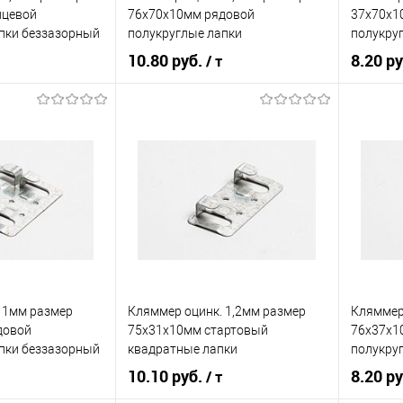
нцевой
76х70х10мм рядовой
37х70х1
пки беззазорный
полукруглые лапки
полукру
10.80 руб.
8.20 р
/ т
корзину
В корзину
ик
Сравнение
Купить в 1 клик
Сравнение
Купит
Под заказ
В избранное
Под заказ
В изб
 1мм размер
Кляммер оцинк. 1,2мм размер
Кляммер
довой
75х31х10мм стартовый
76х37х1
пки беззазорный
квадратные лапки
полукру
10.10 руб.
8.20 р
/ т