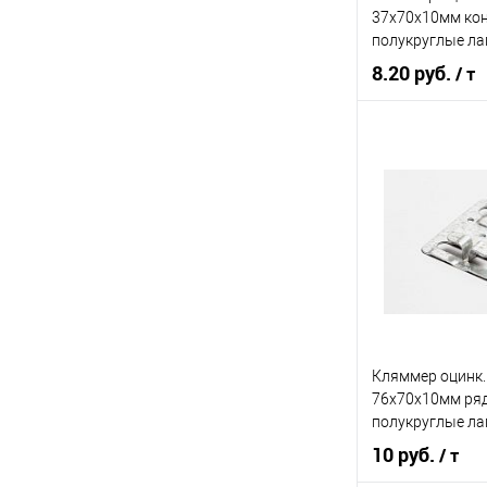
37х70х10мм ко
Показать ещё 4
полукруглые ла
8.20 руб.
/ т
В 
Купить в 1 кл
В избранное
Кляммер оцинк.
76х70х10мм ря
полукруглые ла
10 руб.
/ т