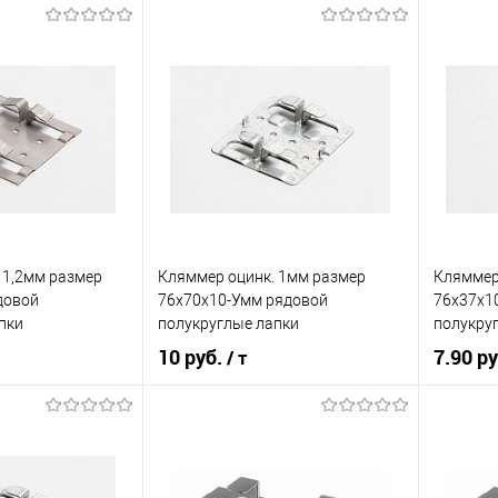
корзину
В корзину
ик
Сравнение
Купить в 1 клик
Сравнение
Купит
Под заказ
В избранное
Под заказ
В изб
 1,2мм размер
Кляммер оцинк. 1мм размер
Кляммер
довой
76х70х10-Умм рядовой
76х37х1
пки
полукруглые лапки
полукруг
дистанц
10 руб.
7.90 р
/ т
корзину
В корзину