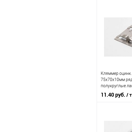
В 
Купить в 1 кл
В избранное
Кляммер оцинк.
75х70х10мм ря
полукруглые ла
11.40 руб.
/ т
В 