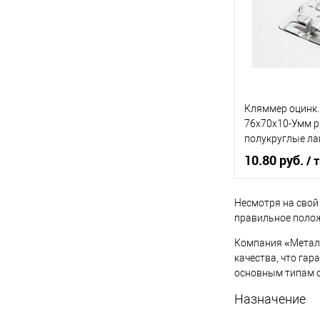
Купить в 1 кл
В избранное
Кляммер оцинк.
76х70х10-Умм 
полукруглые ла
10.80 руб.
/ т
Несмотря на свой
правильное полож
В 
Компания «Металл
Купить в 1 кл
качества, что га
основным типам о
В избранное
Назначение