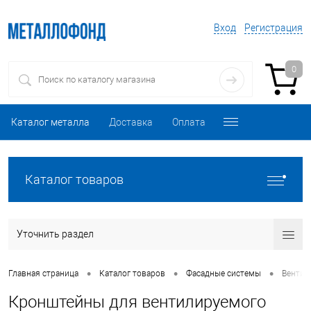
Вход
Регистрация
0
Каталог металла
Доставка
Оплата
Каталог товаров
Уточнить раздел
•
•
•
Главная страница
Каталог товаров
Фасадные системы
Вентил
Кронштейны для вентилируемого