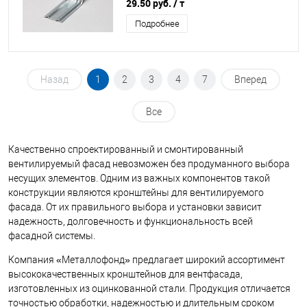
70х70х140мм
29.50 руб.
/ т
Подробнее
Назад
1
2
3
4
7
Вперед
Все
Качественно спроектированный и смонтированный
вентилируемый фасад невозможен без продуманного выбора
несущих элементов. Одним из важных компонентов такой
конструкции являются кронштейны для вентилируемого
фасада. От их правильного выбора и установки зависит
надежность, долговечность и функциональность всей
фасадной системы.
Компания «Металлофонд» предлагает широкий ассортимент
высококачественных кронштейнов для вентфасада,
изготовленных из оцинкованной стали. Продукция отличается
точностью обработки, надежностью и длительным сроком