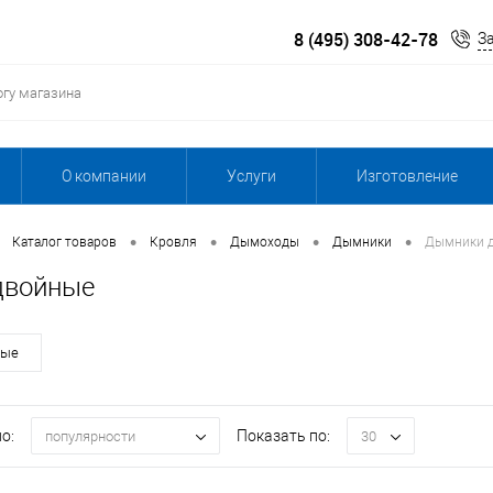
8 (495) 308-42-78
З
О компании
Услуги
Изготовление
•
•
•
•
Каталог товаров
Кровля
Дымоходы
Дымники
Дымники 
двойные
ные
о:
Показать по:
популярности
30