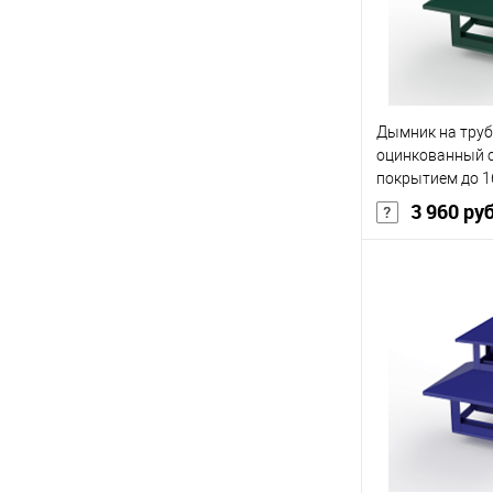
В избранное
Дымник на труб
оцинкованный 
покрытием до 1
3 960 ру
В 
Купить в 1 кл
В избранное