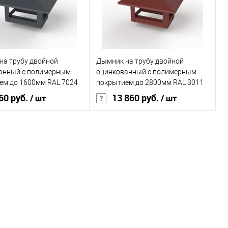
ранное
Под заказ
В избранное
Под заказ
на трубу двойной
Дымник на трубу двойной
анный с полимерным
оцинкованный с полимерным
ем до 1600мм RAL 7024
покрытием до 2800мм RAL 3011
60 руб.
13 860 руб.
/ шт
/ шт
В корзину
В корзину
ь в 1 клик
Сравнение
Купить в 1 клик
Сравнение
ранное
Под заказ
В избранное
Под заказ