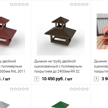
у двойной
Дымник на трубу двойной
Дымник 
с полимерным
оцинкованный с полимерным
оцинков
600мм RAL 3011
покрытием до 2400мм RR 32
покрыти
б.
10 450 руб.
3 9
/ шт
/ шт
корзину
В корзину