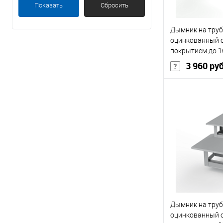
красный
Показать
Сбросить
Показать ещё 4
Дымник на труб
оцинкованный 
покрытием до 1
3 960 ру
В 
Купить в 1 кл
В избранное
Дымник на труб
оцинкованный 