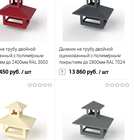
ь в 1 клик
Сравнение
Купить в 1 клик
Сравнение
ранное
Под заказ
В избранное
Под заказ
на трубу двойной
Дымник на трубу двойной
анный с полимерным
оцинкованный с полимерным
ем до 2400мм RAL 3003
покрытием до 2800мм RAL 7024
450 руб.
13 860 руб.
/ шт
/ шт
В корзину
В корзину
ь в 1 клик
Сравнение
Купить в 1 клик
Сравнение
ранное
Под заказ
В избранное
Под заказ