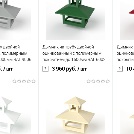
ик
Сравнение
Купить в 1 клик
Сравнение
Купит
Под заказ
В избранное
Под заказ
В изб
у двойной
Дымник на трубу двойной
Дымник 
с полимерным
оцинкованный с полимерным
оцинков
000мм RAL 9006
покрытием до 1600мм RAL 6002
покрыти
б.
3 960 руб.
10 
/ шт
/ шт
корзину
В корзину
ик
Сравнение
Купить в 1 клик
Сравнение
Купит
Под заказ
В избранное
Под заказ
В изб