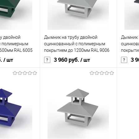
Под заказ
В избранное
Под заказ
В изб
у двойной
Дымник на трубу двойной
Дымник 
с полимерным
оцинкованный с полимерным
оцинков
600мм RAL 6005
покрытием до 1200мм RAL 9006
покрыти
б.
3 960 руб.
3 9
/ шт
/ шт
корзину
В корзину
ик
Сравнение
Купить в 1 клик
Сравнение
Купит
Под заказ
В избранное
Под заказ
В изб