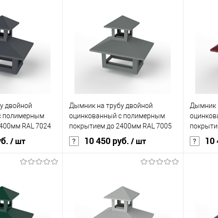
корзину
В корзину
ик
Сравнение
Купить в 1 клик
Сравнение
Купит
Под заказ
В избранное
Под заказ
В изб
у двойной
Дымник на трубу двойной
Дымник 
с полимерным
оцинкованный с полимерным
оцинков
400мм RAL 7024
покрытием до 2400мм RAL 7005
покрыти
уб.
10 450 руб.
10 
/ шт
/ шт
корзину
В корзину
ик
Сравнение
Купить в 1 клик
Сравнение
Купит