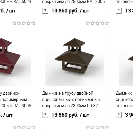
800мм RAL 6029
покрытием до 2800мм RAL 3005
покрыти
уб.
13 860 руб.
13 
/ шт
/ шт
корзину
В корзину
ик
Сравнение
Купить в 1 клик
Сравнение
Купит
Под заказ
В избранное
Под заказ
В изб
у двойной
Дымник на трубу двойной
Дымник 
с полимерным
оцинкованный с полимерным
оцинков
200мм RAL 3005
покрытием до 2800мм RR 32
покрыти
б.
13 860 руб.
3 9
/ шт
/ шт