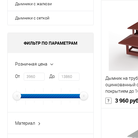
Дымники с жалюзи
Дымники с сеткой
ФИЛЬТР ПО ПАРАМЕТРАМ
Розничная цена
От
До
Дымник на труб
оцинкованный 
покрытием до 1
3 960 ру
Материал
В 
оцинкованная сталь с
полимерным покрытием