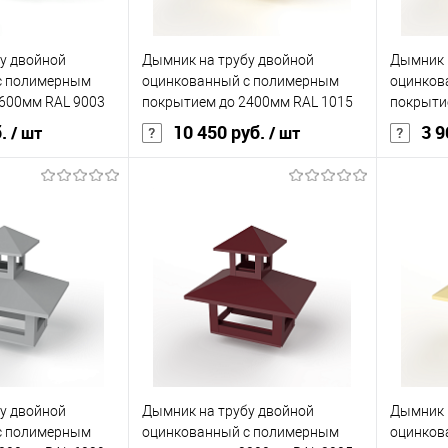
у двойной
Дымник на трубу двойной
Дымник 
с полимерным
оцинкованный с полимерным
оцинков
600мм RAL 9003
покрытием до 2400мм RAL 1015
покрыти
б.
10 450 руб.
3 9
/ шт
/ шт
корзину
В корзину
ик
Сравнение
Купить в 1 клик
Сравнение
Купит
Под заказ
В избранное
Под заказ
В изб
у двойной
Дымник на трубу двойной
Дымник 
с полимерным
оцинкованный с полимерным
оцинков