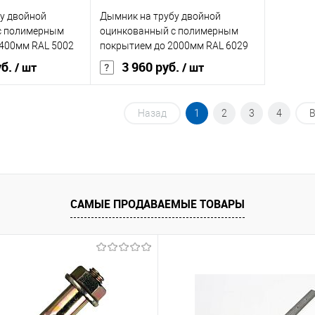
у двойной
Дымник на трубу двойной
с полимерным
оцинкованный с полимерным
400мм RAL 5002
покрытием до 2000мм RAL 6029
уб.
3 960 руб.
/ шт
/ шт
Назад
1
2
3
4
В
корзину
В корзину
ик
Сравнение
Купить в 1 клик
Сравнение
Под заказ
В избранное
Под заказ
САМЫЕ ПРОДАВАЕМЫЕ ТОВАРЫ