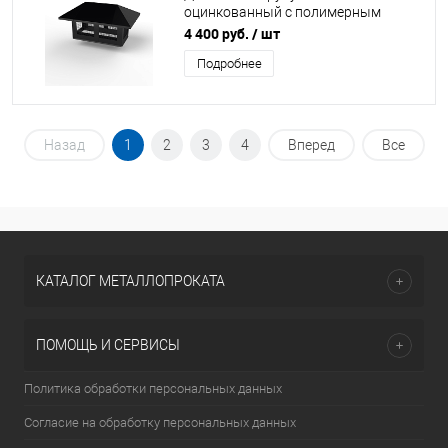
оцинкованный с полимерным
покрытием до 1200мм RAL 9004
4 400 руб.
/ шт
Подробнее
Назад
1
2
3
4
Вперед
Все
КАТАЛОГ МЕТАЛЛОПРОКАТА
ПОМОЩЬ И СЕРВИСЫ
Политика обработки персональных данных
Согласие на обработку персональных данных