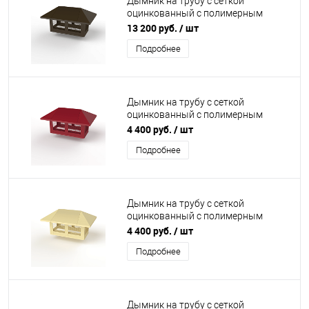
Дымник на трубу с сеткой
оцинкованный с полимерным
покрытием до 2800мм RR 32
13 200 руб.
/ шт
Подробнее
Дымник на трубу с сеткой
оцинкованный с полимерным
покрытием до 1200мм RAL 3003
4 400 руб.
/ шт
Подробнее
Дымник на трубу с сеткой
оцинкованный с полимерным
покрытием до 1200мм RAL 1014
4 400 руб.
/ шт
Подробнее
Дымник на трубу с сеткой