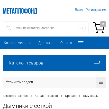
Вход
Регистрация
0
Каталог металла
Доставка
Оплата
Каталог товаров
Уточнить раздел
•
•
•
•
Главная страница
Каталог товаров
Кровля
Дымоходы
Д
Дымники с сеткой