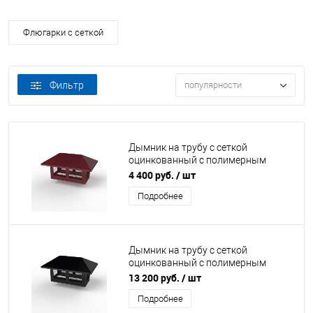
Флюгарки с сеткой
Фильтр
популярности
Дымник на трубу с сеткой
оцинкованный с полимерным
покрытием до 2000мм RAL 3005
4 400 руб.
/ шт
Подробнее
Дымник на трубу с сеткой
оцинкованный с полимерным
покрытием до 2800мм RAL 9004
13 200 руб.
/ шт
Подробнее