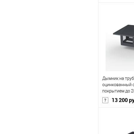
Основа покрыт
Толщина, мм
Цвет человечес
В 
Купить в 1 кл
Дымник на труб
В избранное
оцинкованный 
покрытием до 2
13 200 р
Основа покрыт
Толщина, мм