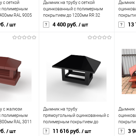
у с сеткой
Дымник на трубу с сеткой
Дымник 
Под заказ
В избранное
Под заказ
В изб
с полимерным
оцинкованный с полимерным
оцинков
400мм RAL 9005
покрытием до 1200мм RR 32
покрыти
уб.
4 400 руб.
13 
/ шт
/ шт
ия
полиэстер
Основа покрытия
полиэстер
Основа 
0,45
Толщина, мм
0,45
Толщина
кий
чёрный
Цвет человеческий
коричневый
Цвет чел
корзину
В корзину
ик
Сравнение
Купить в 1 клик
Сравнение
Купит
у с жалюзи
Дымник на трубу
Дымник 
Под заказ
В избранное
Под заказ
В изб
с полимерным
прямоугольный оцинкованный с
оцинков
800мм RAL 3011
полимерным покрытием до
покрыти
2000мм RAL 9004
уб.
11 616 руб.
3 9
/ шт
/ шт