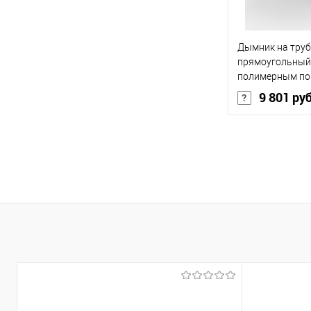
Купить в 1 кл
Дымник на труб
В избранное
прямоугольный
полимерным по
2400мм RAL 90
9 801 ру
Основа покрыт
Толщина, мм
Цвет человечес
В 
Купить в 1 кл
В избранное