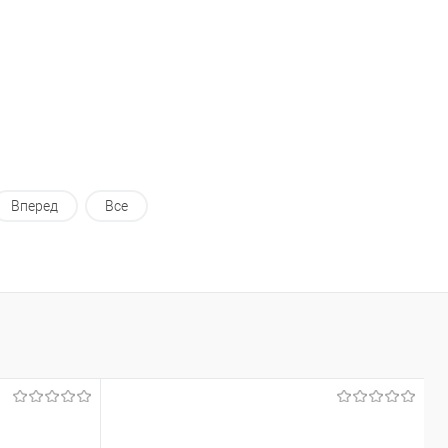
ь в 1 клик
Сравнение
Купить в 1 клик
Сравнение
ранное
Под заказ
В избранное
Под заказ
Вперед
Все