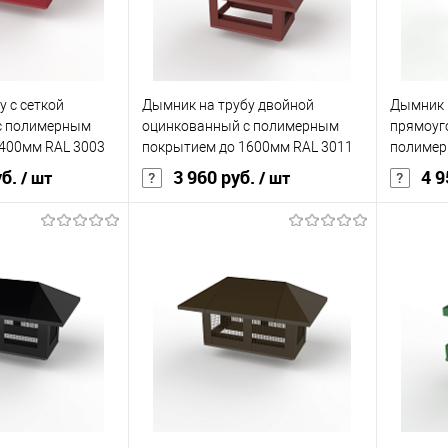
корзину
В корзину
ик
Сравнение
Купить в 1 клик
Сравнение
Купит
у с сеткой
Дымник на трубу двойной
Дымник 
Под заказ
В избранное
Под заказ
В изб
с полимерным
оцинкованный с полимерным
прямоуг
400мм RAL 3003
покрытием до 1600мм RAL 3011
полимер
1200мм 
уб.
3 960 руб.
4 9
/ шт
/ шт
ия
полиэстер
Основа покрытия
полиэстер
Основа 
0,45
Толщина, мм
0,45
Толщина
кий
красный
Цвет человеческий
красный
Цвет чел
корзину
В корзину
ик
Сравнение
Купить в 1 клик
Сравнение
Купит