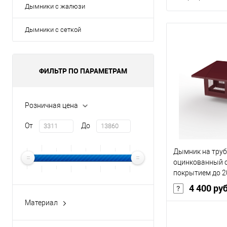
Дымники с жалюзи
Дымники с сеткой
ФИЛЬТР ПО ПАРАМЕТРАМ
Розничная цена
От
До
Дымник на труб
оцинкованный 
покрытием до 2
4 400 ру
Материал
оцинкованная сталь с
Основа покрыт
полимерным покрытием