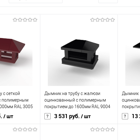
у с сеткой
Дымник на трубу с жалюзи
Дымник н
с полимерным
оцинкованный с полимерным
оцинков
000мм RAL 3005
покрытием до 1600мм RAL 9004
покрыти
б.
3 531 руб.
13 
/ шт
/ шт
ия
полиэстер
Основа покрытия
полиэстер
Основа 