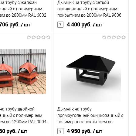
на трубу с жалюзи
Дымник на трубу с сеткой
ранное
Под заказ
В избранное
Под заказ
анный с полимерным
оцинкованный с полимерным
ем до 2800мм RAL 6002
покрытием до 2000мм RAL 9006
706 руб.
4 400 руб.
/ шт
/ шт
покрытия
полиэстер
Основа покрытия
полиэстер
, мм
0,45
Толщина, мм
0,45
овеческий
зелёный
Цвет человеческий
серый
В корзину
В корзину
ь в 1 клик
Сравнение
Купить в 1 клик
Сравнение
на трубу двойной
Дымник на трубу
ранное
Под заказ
В избранное
Под заказ
анный с полимерным
прямоугольный оцинкованный с
ем до 1200мм RAL 9004
полимерным покрытием до
1600мм RAL 9004
60 руб.
4 950 руб.
/ шт
/ шт