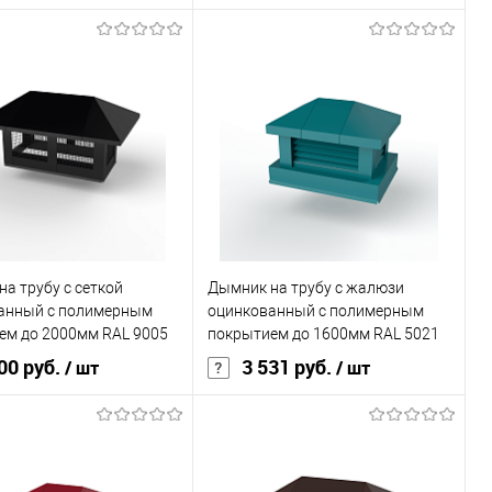
покрытия
полиэстер
Основа покрытия
полиэстер
, мм
0,45
Толщина, мм
0,45
овеческий
чёрный
Цвет человеческий
чёрный
В корзину
В корзину
ь в 1 клик
Сравнение
Купить в 1 клик
Сравнение
а трубу с сеткой
Дымник на трубу с жалюзи
ранное
Под заказ
В избранное
Под заказ
анный с полимерным
оцинкованный с полимерным
ем до 2000мм RAL 9005
покрытием до 1600мм RAL 5021
00 руб.
3 531 руб.
/ шт
/ шт
покрытия
полиэстер
Основа покрытия
полиэстер
, мм
0,45
Толщина, мм
0,45