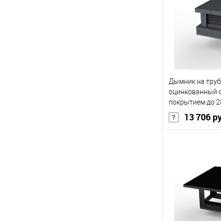
Цвет человечес
В 
Купить в 1 кл
Дымник на труб
В избранное
оцинкованный 
покрытием до 2
13 706 р
Основа покрыт
Толщина, мм
Цвет человечес
В 