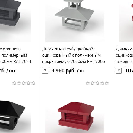
кий
серый
Цвет человеческий
белый
Цвет чел
корзину
В корзину
ик
Сравнение
Купить в 1 клик
Сравнение
Купит
у с жалюзи
Дымник на трубу двойной
Дымник 
Под заказ
В избранное
Под заказ
В изб
с полимерным
оцинкованный с полимерным
оцинков
800мм RAL 7024
покрытием до 2000мм RAL 9006
покрыти
уб.
3 960 руб.
10 
/ шт
/ шт
ия
полиэстер
Основа покрытия
полиэстер
Основа 
0,45
Толщина, мм
0,45
Толщина
кий
серый
Цвет человеческий
серый
Цвет чел
корзину
В корзину