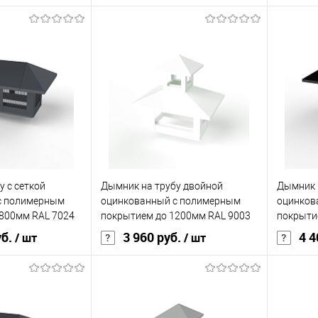
ия
полиэстер
Основа покрытия
полиэстер
Основа 
0,45
Толщина, мм
0,45
Толщина
кий
красный
Цвет человеческий
чёрный
Цвет чел
корзину
В корзину
ик
Сравнение
Купить в 1 клик
Сравнение
Купит
у с сеткой
Дымник на трубу двойной
Дымник н
Под заказ
В избранное
Под заказ
В изб
с полимерным
оцинкованный с полимерным
оцинков
800мм RAL 7024
покрытием до 1200мм RAL 9003
покрыти
уб.
3 960 руб.
4 4
/ шт
/ шт
ия
полиэстер
Основа покрытия
полиэстер
Основа 
0,45
Толщина, мм
0,45
Толщина