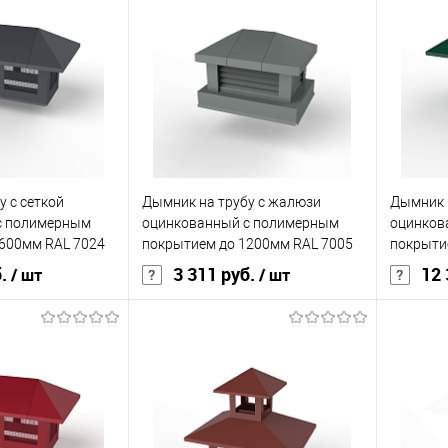
0,45
Толщина, мм
0,45
Толщина
кий
красный
Цвет человеческий
чёрный
Цвет чел
корзину
В корзину
ик
Сравнение
Купить в 1 клик
Сравнение
Купит
у с сеткой
Дымник на трубу с жалюзи
Дымник н
Под заказ
В избранное
Под заказ
В изб
с полимерным
оцинкованный с полимерным
оцинков
600мм RAL 7024
покрытием до 1200мм RAL 7005
покрыти
б.
3 311 руб.
12 
/ шт
/ шт
ия
полиэстер
Основа покрытия
полиэстер
Основа 
0,45
Толщина, мм
0,45
Толщина
кий
серый
Цвет человеческий
серый
Цвет чел