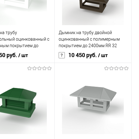
В корзину
В корзину
ь в 1 клик
Сравнение
Купить в 1 клик
Сравнение
на трубу
Дымник на трубу двойной
ранное
Под заказ
В избранное
Под заказ
ольный оцинкованный с
оцинкованный с полимерным
ным покрытием до
покрытием до 2400мм RR 32
RAL 9003
50 руб.
10 450 руб.
/ шт
/ шт
покрытия
полиэстер
Основа покрытия
полиэстер
, мм
0,45
Толщина, мм
0,45
овеческий
белый
Цвет человеческий
коричневый
В корзину
В корзину
ь в 1 клик
Сравнение
Купить в 1 клик
Сравнение