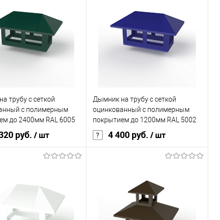
, мм
0,45
Толщина, мм
0,45
овеческий
чёрный
Цвет человеческий
серый
В корзину
В корзину
ь в 1 клик
Сравнение
Купить в 1 клик
Сравнение
а трубу с сеткой
Дымник на трубу с сеткой
ранное
Под заказ
В избранное
Под заказ
анный с полимерным
оцинкованный с полимерным
ем до 2400мм RAL 6005
покрытием до 1200мм RAL 5002
320 руб.
4 400 руб.
/ шт
/ шт
покрытия
полиэстер
Основа покрытия
полиэстер
, мм
0,45
Толщина, мм
0,45
овеческий
зелёный
Цвет человеческий
синий