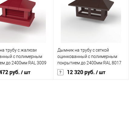
овеческий
чёрный
Цвет человеческий
синий
В корзину
В корзину
ь в 1 клик
Сравнение
Купить в 1 клик
Сравнение
на трубу с жалюзи
Дымник на трубу с сеткой
ранное
Под заказ
В избранное
Под заказ
анный с полимерным
оцинкованный с полимерным
ем до 2400мм RAL 3009
покрытием до 2400мм RAL 8017
472 руб.
12 320 руб.
/ шт
/ шт
покрытия
полиэстер
Основа покрытия
полиэстер
, мм
0,45
Толщина, мм
0,45
овеческий
красный
Цвет человеческий
коричневый
В корзину
В корзину