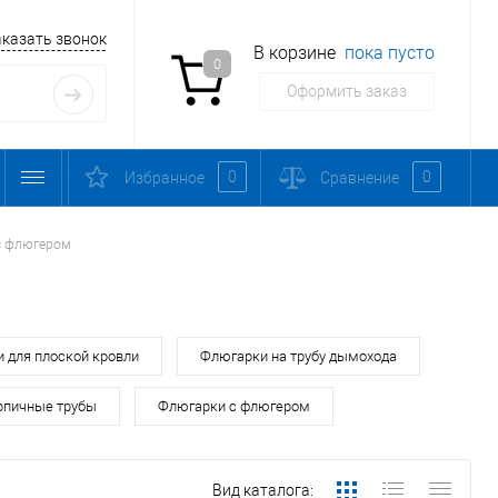
аказать звонок
В корзине
пока пусто
0
Оформить заказ
0
0
Избранное
Сравнение
с флюгером
 для плоской кровли
Флюгарки на трубу дымохода
рпичные трубы
Флюгарки с флюгером
Вид каталога: