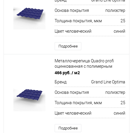
Бренд
Grand Line Optima
Основа покрытия
полиэстер
Толщина покрытия, мкм
25
Цвет человеческий
синий
Подробнее
Металлочерепица Quadro profi
оцинкованная с полимерным
покрытием 0,45х1159мм RAL 5002
466 руб.
/ м2
Бренд
Grand Line Optima
Основа покрытия
полиэстер
Толщина покрытия, мкм
25
Цвет человеческий
синий
Подробнее