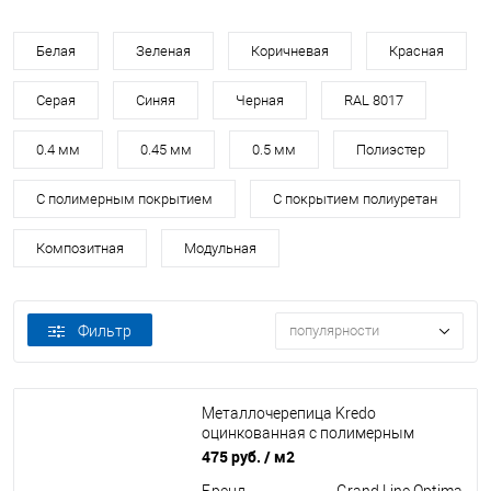
Белая
Зеленая
Коричневая
Красная
Серая
Синяя
Черная
RAL 8017
0.4 мм
0.45 мм
0.5 мм
Полиэстер
С полимерным покрытием
С покрытием полиуретан
Композитная
Модульная
Фильтр
популярности
Металлочерепица Kredo
оцинкованная с полимерным
покрытием 0,45х1190мм RAL 5002
475 руб.
/ м2