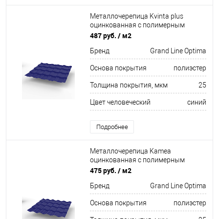
Металлочерепица Kvinta plus
оцинкованная с полимерным
покрытием 0,45х1210мм RAL 5002
487 руб.
/ м2
Бренд
Grand Line Optima
Основа покрытия
полиэстер
Толщина покрытия, мкм
25
Цвет человеческий
синий
Подробнее
Металлочерепица Kamea
оцинкованная с полимерным
покрытием 0,45х1180мм RAL 5002
475 руб.
/ м2
Бренд
Grand Line Optima
Основа покрытия
полиэстер