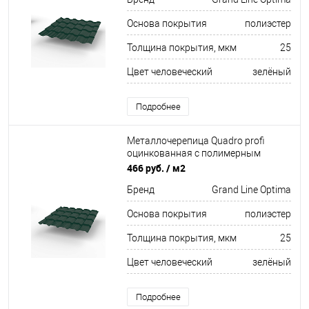
Основа покрытия
полиэстер
Толщина покрытия, мкм
25
Цвет человеческий
зелёный
Подробнее
Металлочерепица Quadro profi
оцинкованная с полимерным
покрытием 0,45х1159мм RAL 6005
466 руб.
/ м2
Бренд
Grand Line Optima
Основа покрытия
полиэстер
Толщина покрытия, мкм
25
Цвет человеческий
зелёный
Подробнее