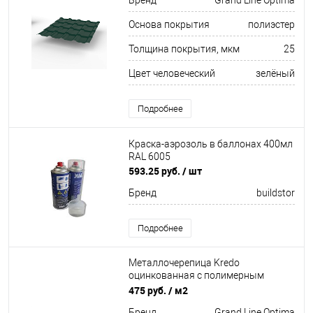
Бренд
Grand Line Optima
Основа покрытия
полиэстер
Толщина покрытия, мкм
25
Цвет человеческий
зелёный
Подробнее
Краска-аэрозоль в баллонах 400мл
RAL 6005
593.25 руб.
/ шт
Бренд
buildstor
Подробнее
Металлочерепица Kredo
оцинкованная с полимерным
покрытием 0,45х1190мм RAL 6005
475 руб.
/ м2
Бренд
Grand Line Optima