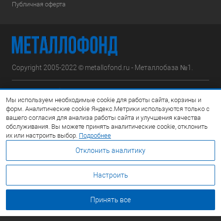
Публичная оферта
Copyright 2005-2022 © metallofond.ru - Металлобаза №1.
Московская область, Ступинский р-н, д.Сотниково,
Мы используем необходимые cookie для работы сайта, корзины и
ул.Железнодорожная, вл.30
форм. Аналитические cookie Яндекс.Метрики используются только с
вашего согласия для анализа работы сайта и улучшения качества
Посмотреть на карте
обслуживания. Вы можете принять аналитические cookie, отклонить
их или настроить выбор.
Подробнее
8 (495) 308-42-78
Отклонить аналитику
Email:
info@metallofond.ru
Настроить
График работы Пн-Пт: с 9:00 до 21:00 Сб: с 9:00 до 18:00 Вс:
Выходной
Принять все