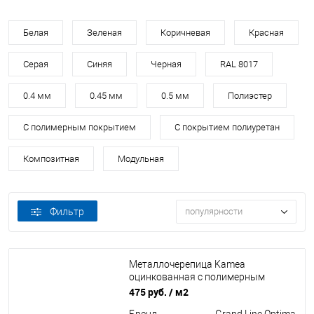
Белая
Зеленая
Коричневая
Красная
Серая
Синяя
Черная
RAL 8017
0.4 мм
0.45 мм
0.5 мм
Полиэстер
С полимерным покрытием
С покрытием полиуретан
Композитная
Модульная
Фильтр
популярности
Металлочерепица Kamea
оцинкованная с полимерным
покрытием 0,45х1180мм RAL 6005
475 руб.
/ м2