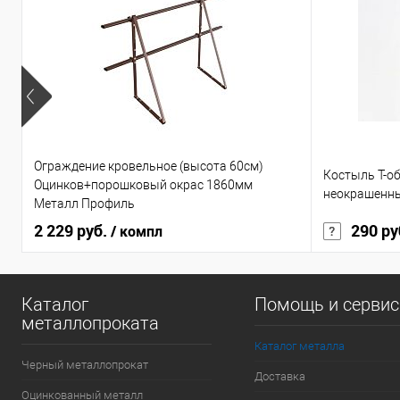
Купить в 1 кл
В избранное
Ограждение кровельное (высота 60см)
Костыль Т-о
Оцинков+порошковый окрас 1860мм
неокрашенн
Металл Профиль
2 229 руб.
290 ру
/ компл
Каталог
Помощь и серви
металлопроката
Каталог металла
Черный металлопрокат
Доставка
Оцинкованный металл