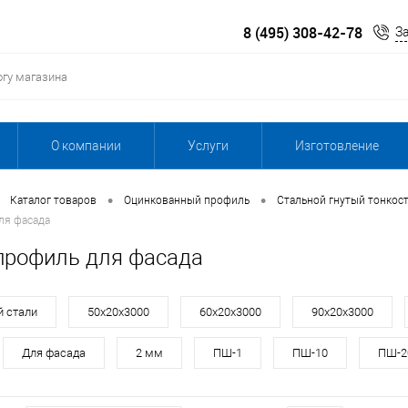
8 (495) 308-42-78
З
О компании
Услуги
Изготовление
•
•
Каталог товаров
Оцинкованный профиль
Стальной гнутый тонкос
ля фасада
рофиль для фасада
й стали
50х20х3000
60х20х3000
90х20х3000
Для фасада
2 мм
ПШ-1
ПШ-10
ПШ-2