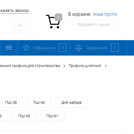
аказать звонок
В корзине
пока пусто
0
Оформить заказ
0
0
Избранное
Сравнение
•
•
тенный профиль для строительства
Профиль шляпный
ПШ-28
ПШ-40
Для забора
0
ПШ-45
ПШ-61