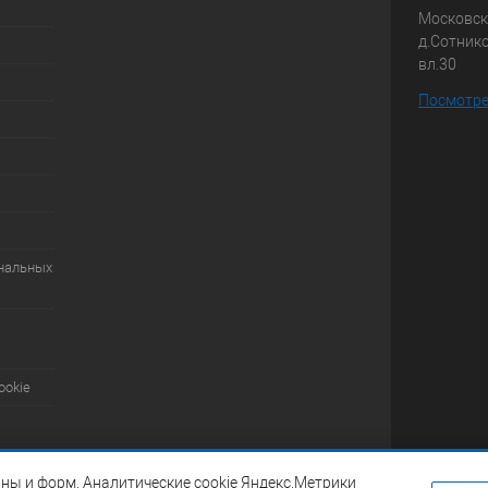
Московска
д.Сотник
вл.30
Посмотре
ональных
ookie
ны и форм. Аналитические cookie Яндекс.Метрики