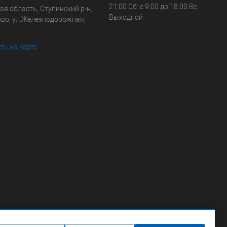
21:00 Сб: с 9:00 до 18:00 Вс:
я область, Ступинский р-н,
Выходной
ово, ул.Железнодорожная,
ть на карте