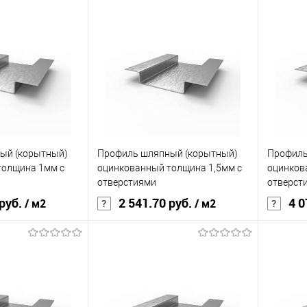
08ПC
Марка стали
08ПC
Марка с
инкованная сталь
Материал
оцинкованная сталь
Материа
2
Толщина, мм
1
Толщина
корзину
В корзину
ик
Сравнение
Купить в 1 клик
Сравнение
Купит
ый (корытный)
Профиль шляпный (корытный)
Профиль
Под заказ
В избранное
Под заказ
В изб
толщина 1мм с
оцинкованный толщина 1,5мм с
оцинков
отверстиями
отверст
 руб.
2 541.70 руб.
4 0
/ м2
/ м2
08ПC
Марка стали
08ПC
Марка с
инкованная сталь
Материал
оцинкованная сталь
Материа
1
Толщина, мм
1,5
Толщина