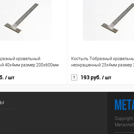
ик
Сравнение
Купить в 1 клик
Сравнение
Купит
Под заказ
В избранное
Под заказ
В изб
бразный кровельный
Костыль Т-образный кровельн
ый 40х4мм размер 200х600мм
неокрашенный 25х4мм размер
б.
193 руб.
/ шт
/ шт
сы
Copyright
Металлоб