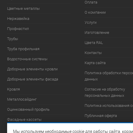
Оплата
Цветные металлы
О компании
Нержавейка
Услуги
Профнастил
Изготовление
Трубы
Цвета RAL
Труба профильная
Контакты
Водосточные системы
Карта сайта
Доборные элементы кровли
Политика обработки перс
Доборные элементы фасада
данных
Кровля
Согласие на обработку
персональных данных
Металлосайдинг
Политика использования c
Оцинкованный профиль
Публичная оферта
Фасадные кассеты
Фасадные системы
Мы используем необходимые cookie для работы сайта, корзи