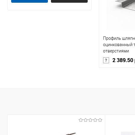
1,5
В 
2
Купить в 1 кл
Профиль шляпн
В избранное
оцинкованный т
отверстиями
2 389.50
Марка стали
Материал
оц
Толщина, мм
В 