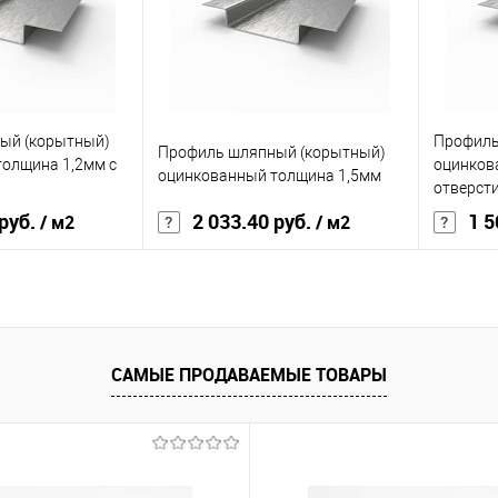
корзину
В корзину
ик
Сравнение
Купить в 1 клик
Сравнение
Купит
ый (корытный)
Профиль
Под заказ
В избранное
Под заказ
В изб
Профиль шляпный (корытный)
олщина 1,2мм с
оцинков
оцинкованный толщина 1,5мм
отверст
 руб.
2 033.40 руб.
1 5
/ м2
/ м2
08ПC
Марка стали
08ПC
Марка с
инкованная сталь
Материал
оцинкованная сталь
Материа
1,2
Толщина, мм
1,5
Толщина
САМЫЕ ПРОДАВАЕМЫЕ ТОВАРЫ
корзину
В корзину