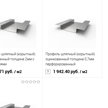
тали
08ПC
Марка стали
08ПC
л
оцинкованная сталь
Материал
оцинкованная сталь
, мм
1,2
Толщина, мм
0,7
В корзину
В корзину
ь в 1 клик
Сравнение
Купить в 1 клик
Сравнение
 шляпный (корытный)
Профиль шляпный (корытный)
ранное
Под заказ
В избранное
Под заказ
анный толщина 2мм с
оцинкованный толщина 0,7мм
иями
перфорированный
71 руб.
1 942.40 руб.
/ м2
/ м2
тали
08ПC
Марка стали
08ПC
л
оцинкованная сталь
Материал
оцинкованная сталь
, мм
2
Толщина, мм
0,7