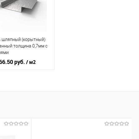
В корзину
В корзину
ь в 1 клик
Сравнение
Купить в 1 клик
Сравнение
 шляпный (корытный)
ранное
Под заказ
В избранное
Под заказ
анный толщина 0,7мм с
иями
66.50 руб.
/ м2
тали
08ПC
л
оцинкованная сталь
, мм
0,7
В корзину