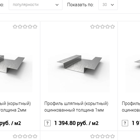
о:
Показать по:
популярности
30
ый (корытный)
Профиль шляпный (корытный)
Профиль
толщина 2мм
оцинкованный толщина 1мм
оцинков
 руб.
1 394.80 руб.
1 9
/ м2
/ м2