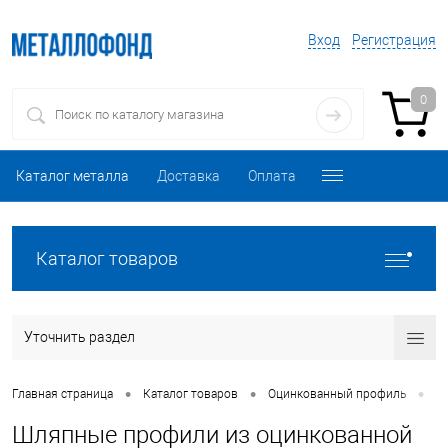
Вход
Регистрация
0
Каталог металла
Доставка
Оплата
Каталог товаров
Уточнить раздел
•
•
•
Главная страница
Каталог товаров
Оцинкованный профиль
С
Шляпные профили из оцинкованной