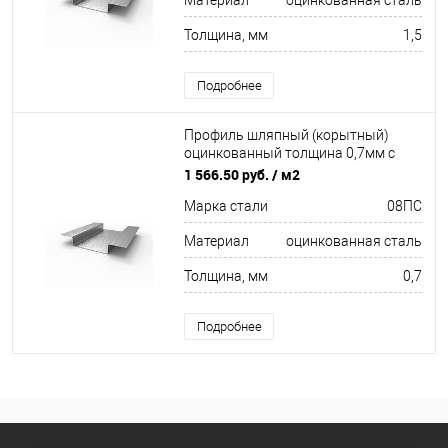
Материал
оцинкованная сталь
Толщина, мм
1,5
Подробнее
Профиль шляпный (корытный)
оцинкованный толщина 0,7мм с
отверстиями
1 566.50 руб.
/ м2
Марка стали
08ПC
Материал
оцинкованная сталь
Толщина, мм
0,7
Подробнее