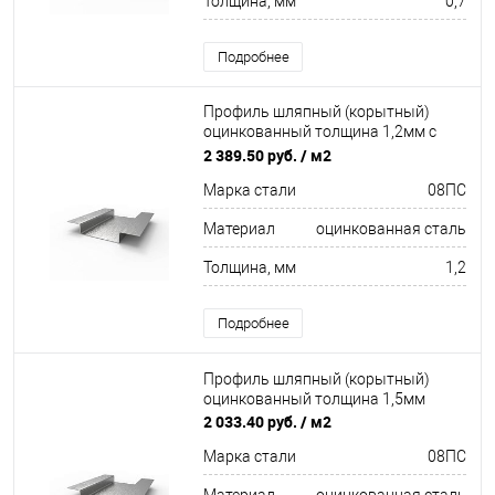
Толщина, мм
0,7
Подробнее
Профиль шляпный (корытный)
оцинкованный толщина 1,2мм с
отверстиями
2 389.50 руб.
/ м2
Марка стали
08ПC
Материал
оцинкованная сталь
Толщина, мм
1,2
Подробнее
Профиль шляпный (корытный)
оцинкованный толщина 1,5мм
2 033.40 руб.
/ м2
Марка стали
08ПC