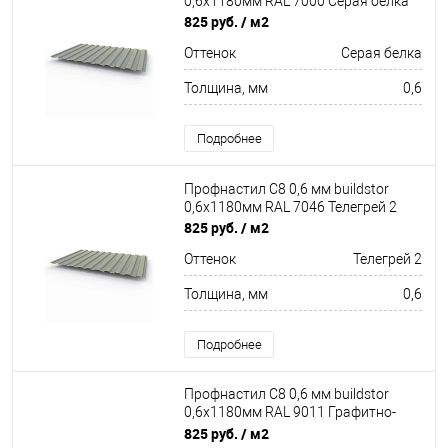
0,6х1180мм RAL 7000 Серая белка
825 руб.
/ м2
Оттенок
Серая белка
Толщина, мм
0,6
Подробнее
Профнастил С8 0,6 мм buildstor
0,6х1180мм RAL 7046 Телегрей 2
825 руб.
/ м2
Оттенок
Телегрей 2
Толщина, мм
0,6
Подробнее
Профнастил С8 0,6 мм buildstor
0,6х1180мм RAL 9011 Графитно-
чёрный
825 руб.
/ м2