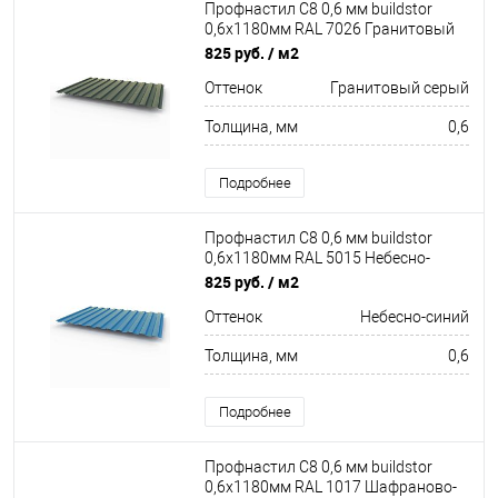
Профнастил С8 0,6 мм buildstor
0,6х1180мм RAL 7026 Гранитовый
серый
825 руб.
/ м2
Оттенок
Гранитовый серый
Толщина, мм
0,6
Подробнее
Профнастил С8 0,6 мм buildstor
0,6х1180мм RAL 5015 Небесно-
синий
825 руб.
/ м2
Оттенок
Небесно-синий
Толщина, мм
0,6
Подробнее
Профнастил С8 0,6 мм buildstor
0,6х1180мм RAL 1017 Шафраново-