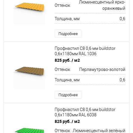
Люминесцентный ярко-
Оттенок
оранжевый
Толщина, мм
0,6
Подробнее
Профнастил С8 0,6 мм buildstor
0,6х1180мм RAL 1036
Перламутрово-золотой
825 руб.
/ м2
Оттенок
Перламутрово-золотой
Толщина, мм
0,6
Подробнее
Профнастил С8 0,6 мм buildstor
0,6х1180мм RAL 6038
Люминесцентный зелёный
825 руб.
/ м2
Оттенок
Люминесцентный зелёный