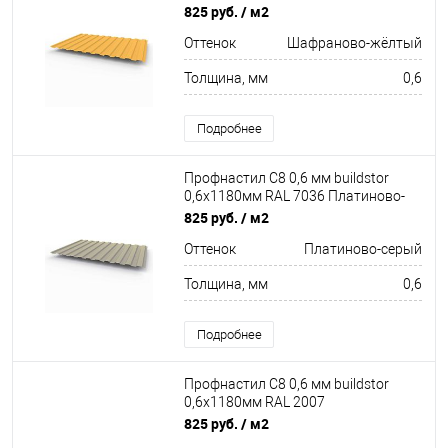
жёлтый
825 руб.
/ м2
Оттенок
Шафраново-жёлтый
Толщина, мм
0,6
Подробнее
Профнастил С8 0,6 мм buildstor
0,6х1180мм RAL 7036 Платиново-
серый
825 руб.
/ м2
Оттенок
Платиново-серый
Толщина, мм
0,6
Подробнее
Профнастил С8 0,6 мм buildstor
0,6х1180мм RAL 2007
Люминесцентный ярко-оранжевый
825 руб.
/ м2