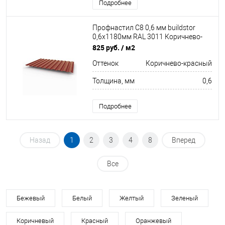
Подробнее
Профнастил С8 0,6 мм buildstor
0,6х1180мм RAL 3011 Коричнево-
красный
825 руб.
/ м2
Оттенок
Коричнево-красный
Толщина, мм
0,6
Подробнее
Назад
1
2
3
4
8
Вперед
Все
Бежевый
Белый
Желтый
Зеленый
Коричневый
Красный
Оранжевый