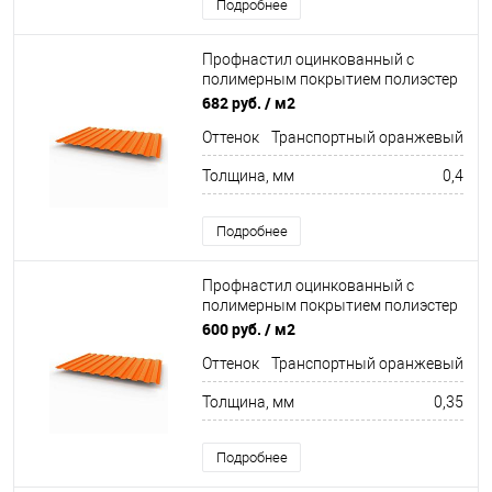
Подробнее
Профнастил оцинкованный с
полимерным покрытием полиэстер
С8 buildstor 0,4х1180мм RAL 2009
682 руб.
/ м2
Транспортный оранжевый
Оттенок
Транспортный оранжевый
Толщина, мм
0,4
Подробнее
Профнастил оцинкованный с
полимерным покрытием полиэстер
С8 buildstor 0,35х1180мм RAL 2009
600 руб.
/ м2
Транспортный оранжевый
Оттенок
Транспортный оранжевый
Толщина, мм
0,35
Подробнее