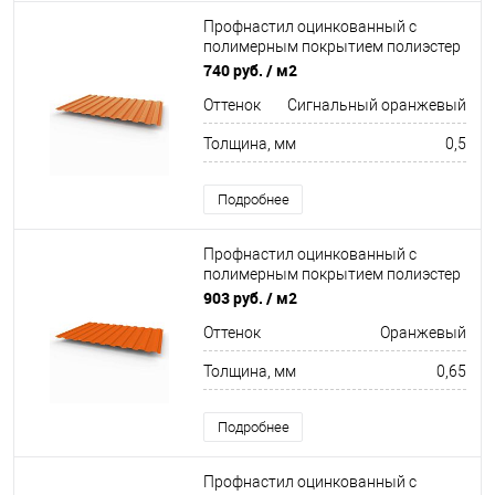
Профнастил оцинкованный с
полимерным покрытием полиэстер
С8 buildstor 0,5х1180мм RAL 2010
740 руб.
/ м2
Сигнальный оранжевый
Оттенок
Сигнальный оранжевый
Толщина, мм
0,5
Подробнее
Профнастил оцинкованный с
полимерным покрытием полиэстер
С8 buildstor 0,65х1180мм RAL 2004
903 руб.
/ м2
Оранжевый
Оттенок
Оранжевый
Толщина, мм
0,65
Подробнее
Профнастил оцинкованный с