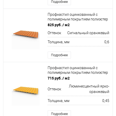
Подробнее
Профнастил оцинкованный с
полимерным покрытием полиэстер
С8 buildstor 0,6х1180мм RAL 2010
825 руб.
/ м2
Сигнальный оранжевый
Оттенок
Сигнальный оранжевый
Толщина, мм
0,6
Подробнее
Профнастил оцинкованный с
полимерным покрытием полиэстер
С8 buildstor 0,45х1180мм RAL 2007
715 руб.
/ м2
Люминесцентный ярко-оранжевый
Люминесцентный ярко-
Оттенок
оранжевый
Толщина, мм
0,45
Подробнее