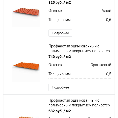
С8 buildstor 0,6х1180мм RAL 2002
825 руб.
/ м2
Алый
Оттенок
Алый
Толщина, мм
0,6
Подробнее
Профнастил оцинкованный с
полимерным покрытием полиэстер
С8 buildstor 0,5х1180мм RAL 2004
740 руб.
/ м2
Оранжевый
Оттенок
Оранжевый
Толщина, мм
0,5
Подробнее
Профнастил оцинкованный с
полимерным покрытием полиэстер
С8 buildstor 0,4х1180мм RAL 2010
682 руб.
/ м2
Сигнальный оранжевый