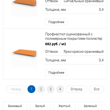
Оттенок
Сигнальный оранжевый
Толщина, мм
0,4
Подробнее
Профнастил оцинкованный с
полимерным покрытием полиэстер
С8 buildstor 0,4х1180мм RAL 2008
682 руб.
/ м2
Ярко-красно-оранжевый
Оттенок
Ярко-красно-оранжевый
Толщина, мм
0,4
Подробнее
Назад
1
2
3
4
Вперед
Все
Бежевый
Белый
Желтый
Зеленый