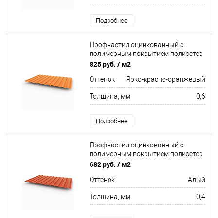
Подробнее
Профнастил оцинкованный с
полимерным покрытием полиэстер
С8 buildstor 0,6х1180мм RAL 2008
825 руб.
/ м2
Ярко-красно-оранжевый
Оттенок
Ярко-красно-оранжевый
Толщина, мм
0,6
Подробнее
Профнастил оцинкованный с
полимерным покрытием полиэстер
С8 buildstor 0,4х1180мм RAL 2002
682 руб.
/ м2
Алый
Оттенок
Алый
Толщина, мм
0,4