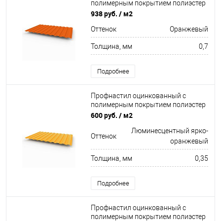
полимерным покрытием полиэстер
С8 buildstor 0,7х1180мм RAL 2004
938 руб.
/ м2
Оранжевый
Оттенок
Оранжевый
Толщина, мм
0,7
Подробнее
Профнастил оцинкованный с
полимерным покрытием полиэстер
С8 buildstor 0,35х1180мм RAL 2007
600 руб.
/ м2
Люминесцентный ярко-оранжевый
Люминесцентный ярко-
Оттенок
оранжевый
Толщина, мм
0,35
Подробнее
Профнастил оцинкованный с
полимерным покрытием полиэстер