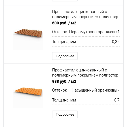
Профнастил оцинкованный с
полимерным покрытием полиэстер
С8 buildstor 0,35х1180мм RAL 2013
600 руб.
/ м2
Перламутрово-оранжевый
Оттенок
Перламутрово-оранжевый
Толщина, мм
0,35
Подробнее
Профнастил оцинкованный с
полимерным покрытием полиэстер
С8 buildstor 0,7х1180мм RAL 2011
938 руб.
/ м2
Насыщенный оранжевый
Оттенок
Насыщенный оранжевый
Толщина, мм
0,7
Подробнее