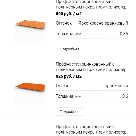
Профнастил оцинкованный с
полимерным покрытием полиэстер
С8 buildstor 0,35х1180мм RAL 2008
600 руб.
/ м2
Ярко-красно-оранжевый
Оттенок
Ярко-красно-оранжевый
Толщина, мм
0,35
Подробнее
Профнастил оцинкованный с
полимерным покрытием полиэстер
С8 buildstor 0,6х1180мм RAL 2004
825 руб.
/ м2
Оранжевый
Оттенок
Оранжевый
Толщина, мм
0,6
Подробнее
Профнастил оцинкованный с
полимерным покрытием полиэстер