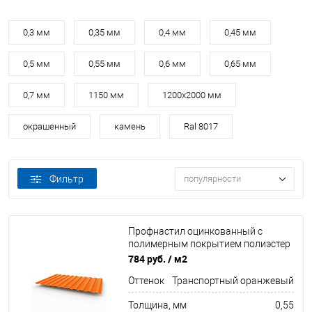
0,3 мм
0,35 мм
0,4 мм
0,45 мм
0,5 мм
0,55 мм
0,6 мм
0,65 мм
0,7 мм
1150 мм
1200х2000 мм
окрашенный
камень
Ral 8017
Фильтр
популярности
Профнастил оцинкованный с
полимерным покрытием полиэстер
С8 buildstor 0,55х1180мм RAL 2009
784 руб.
/ м2
Транспортный оранжевый
Оттенок
Транспортный оранжевый
Толщина, мм
0,55