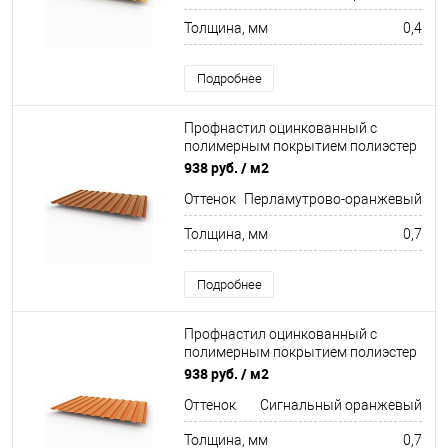
Толщина, мм
0,4
Подробнее
Профнастил оцинкованный с
полимерным покрытием полиэстер
С8 buildstor 0,7х1180мм RAL 2013
938 руб.
/ м2
Перламутрово-оранжевый
Оттенок
Перламутрово-оранжевый
Толщина, мм
0,7
Подробнее
Профнастил оцинкованный с
полимерным покрытием полиэстер
С8 buildstor 0,7х1180мм RAL 2010
938 руб.
/ м2
Сигнальный оранжевый
Оттенок
Сигнальный оранжевый
Толщина, мм
0,7