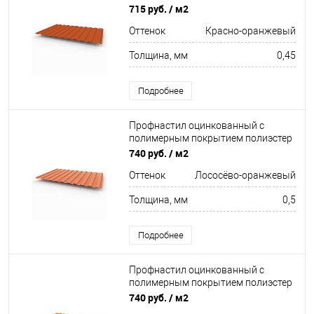
С8 buildstor 0,45х1180мм RAL 2001
715 руб.
/ м2
Красно-оранжевый
Оттенок
Красно-оранжевый
Толщина, мм
0,45
Подробнее
Профнастил оцинкованный с
полимерным покрытием полиэстер
С8 buildstor 0,5х1180мм RAL 2012
740 руб.
/ м2
Лососёво-оранжевый
Оттенок
Лососёво-оранжевый
Толщина, мм
0,5
Подробнее
Профнастил оцинкованный с
полимерным покрытием полиэстер
С8 buildstor 0,5х1180мм RAL 2003
740 руб.
/ м2
Пастельно-оранжевый