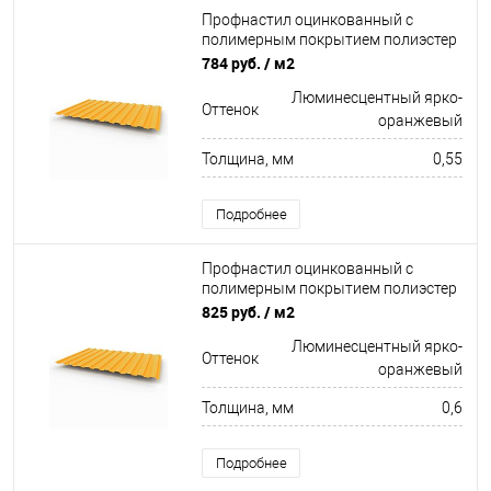
Профнастил оцинкованный с
полимерным покрытием полиэстер
С8 buildstor 0,55х1180мм RAL 2007
784 руб.
/ м2
Люминесцентный ярко-оранжевый
Люминесцентный ярко-
Оттенок
оранжевый
Толщина, мм
0,55
Подробнее
Профнастил оцинкованный с
полимерным покрытием полиэстер
С8 buildstor 0,6х1180мм RAL 2007
825 руб.
/ м2
Люминесцентный ярко-оранжевый
Люминесцентный ярко-
Оттенок
оранжевый
Толщина, мм
0,6
Подробнее