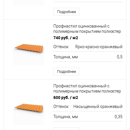
Подробнее
Профнастил оцинкованный с
полимерным покрытием полиэстер
С8 buildstor 0,5х1180мм RAL 2008
740 руб.
/ м2
Ярко-красно-оранжевый
Оттенок
Ярко-красно-оранжевый
Толщина, мм
0,5
Подробнее
Профнастил оцинкованный с
полимерным покрытием полиэстер
С8 buildstor 0,35х1180мм RAL 2011
600 руб.
/ м2
Насыщенный оранжевый
Оттенок
Насыщенный оранжевый
Толщина, мм
0,35