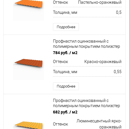
Оттенок
Пастельно-оранжевый
Толщина, мм
0,5
Подробнее
Профнастил оцинкованный с
полимерным покрытием полиэстер
С8 buildstor 0,55х1180мм RAL 2001
784 руб.
/ м2
Красно-оранжевый
Оттенок
Красно-оранжевый
Толщина, мм
0,55
Подробнее
Профнастил оцинкованный с
полимерным покрытием полиэстер
С8 buildstor 0,4х1180мм RAL 2007
682 руб.
/ м2
Люминесцентный ярко-оранжевый
Люминесцентный ярко-
Оттенок
оранжевый