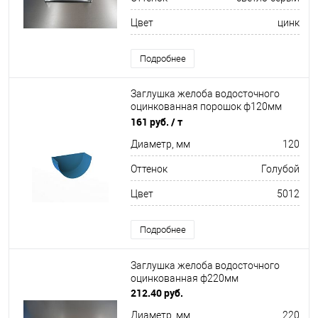
Цвет
цинк
Подробнее
Заглушка желоба водосточного
оцинкованная порошок ф120мм
RAL 5012
161 руб.
/ т
Диаметр, мм
120
Оттенок
Голубой
Цвет
5012
Подробнее
Заглушка желоба водосточного
оцинкованная ф220мм
212.40 руб.
Диаметр, мм
220