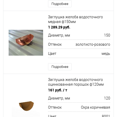
Подробнее
Заглушка желоба водосточного
медная ф150мм
1 289.29 руб.
Диаметр, мм
150
Оттенок
золотисто-розового
Цвет
медь
Подробнее
Заглушка желоба водосточного
оцинкованная порошок ф120мм
RAL 8001
161 руб.
/ т
Диаметр, мм
120
Оттенок
Охра коричневая
Цвет
8001