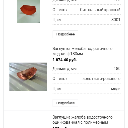
Оттенок
Сигнальный красный
Цвет
3001
Подробнее
Заглушка желоба водосточного
медная ф180мм
1 674.40 руб.
Диаметр, мм
180
Оттенок
золотисто-розового
Цвет
медь
Подробнее
Заглушка желоба водосточного
оцинкованная с полимерным
покрытием Grand Line Optima