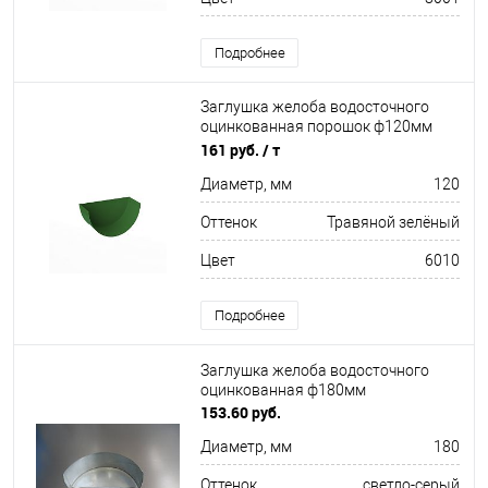
Подробнее
Заглушка желоба водосточного
оцинкованная порошок ф120мм
RAL 6010
161 руб.
/ т
Диаметр, мм
120
Оттенок
Травяной зелёный
Цвет
6010
Подробнее
Заглушка желоба водосточного
оцинкованная ф180мм
153.60 руб.
Диаметр, мм
180
Оттенок
светло-серый