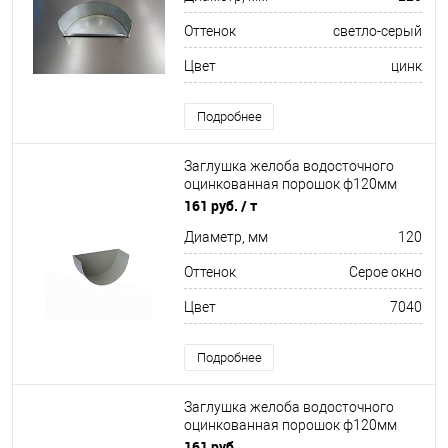
Оттенок
светло-серый
Цвет
цинк
Подробнее
Заглушка желоба водосточного
оцинкованная порошок ф120мм
RAL 7040
161 руб.
/ т
Диаметр, мм
120
Оттенок
Серое окно
Цвет
7040
Подробнее
Заглушка желоба водосточного
оцинкованная порошок ф120мм
RAL 3005
161 руб.