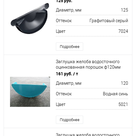
125 руб.
ф125мм RAL 7024
Диаметр, мм
125
Оттенок
Графитовый серый
Цвет
7024
Подробнее
Заглушка желоба водосточного
оцинкованная порошок ф120мм
RAL 5021
161 руб.
/ т
Диаметр, мм
120
Оттенок
Водная синь
Цвет
5021
Подробнее
Заглушка желоба водосточного