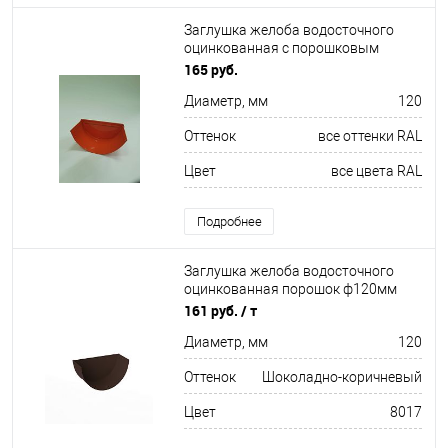
Заглушка желоба водосточного
оцинкованная с порошковым
покрытием ф120мм все цвета RAL
165 руб.
Диаметр, мм
120
Оттенок
все оттенки RAL
Цвет
все цвета RAL
Подробнее
Заглушка желоба водосточного
оцинкованная порошок ф120мм
RAL 8017
161 руб.
/ т
Диаметр, мм
120
Оттенок
Шоколадно-коричневый
Цвет
8017