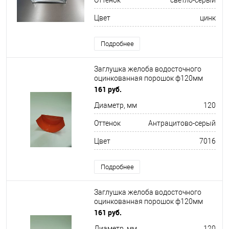
Оттенок
светло-серый
Цвет
цинк
Подробнее
Заглушка желоба водосточного
оцинкованная порошок ф120мм
RAL 7016
161 руб.
Диаметр, мм
120
Оттенок
Антрацитово-серый
Цвет
7016
Подробнее
Заглушка желоба водосточного
оцинкованная порошок ф120мм
RAL 3001
161 руб.
Диаметр, мм
120