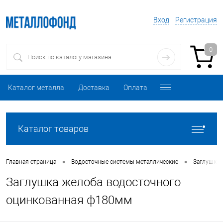
Вход
Регистрация
0
Каталог металла
Доставка
Оплата
Каталог товаров
•
•
Главная страница
Водосточные системы металлические
Заглушки 
Заглушка желоба водосточного
оцинкованная ф180мм