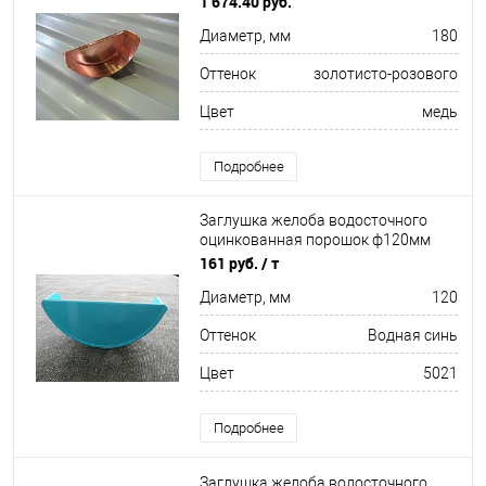
1 674.40 руб.
Диаметр, мм
180
Оттенок
золотисто-розового
Цвет
медь
Подробнее
Заглушка желоба водосточного
оцинкованная порошок ф120мм
RAL 5021
161 руб.
/ т
Диаметр, мм
120
Оттенок
Водная синь
Цвет
5021
Подробнее
Заглушка желоба водосточного