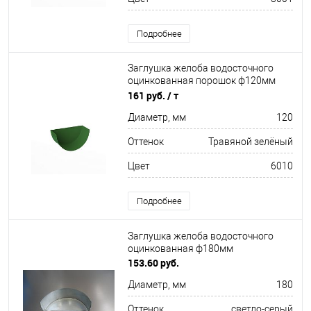
Подробнее
Заглушка желоба водосточного
оцинкованная порошок ф120мм
RAL 6010
161 руб.
/ т
Диаметр, мм
120
Оттенок
Травяной зелёный
Цвет
6010
Подробнее
Заглушка желоба водосточного
оцинкованная ф180мм
153.60 руб.
Диаметр, мм
180
Оттенок
светло-серый