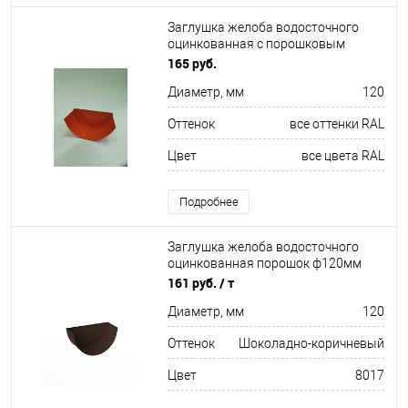
Заглушка желоба водосточного
оцинкованная с порошковым
покрытием ф120мм все цвета RAL
165 руб.
Диаметр, мм
120
Оттенок
все оттенки RAL
Цвет
все цвета RAL
Подробнее
Заглушка желоба водосточного
оцинкованная порошок ф120мм
RAL 8017
161 руб.
/ т
Диаметр, мм
120
Оттенок
Шоколадно-коричневый
Цвет
8017