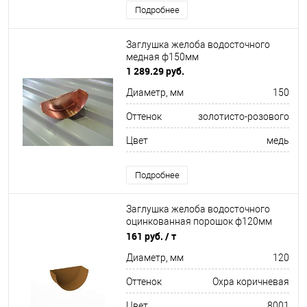
Подробнее
Заглушка желоба водосточного
медная ф150мм
1 289.29 руб.
Диаметр, мм
150
Оттенок
золотисто-розового
Цвет
медь
Подробнее
Заглушка желоба водосточного
оцинкованная порошок ф120мм
RAL 8001
161 руб.
/ т
Диаметр, мм
120
Оттенок
Охра коричневая
Цвет
8001