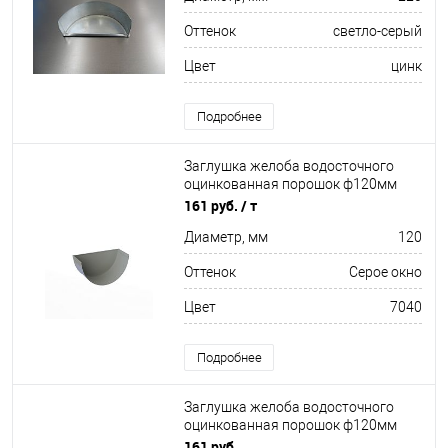
Оттенок
светло-серый
Цвет
цинк
Подробнее
Заглушка желоба водосточного
оцинкованная порошок ф120мм
RAL 7040
161 руб.
/ т
Диаметр, мм
120
Оттенок
Серое окно
Цвет
7040
Подробнее
Заглушка желоба водосточного
оцинкованная порошок ф120мм
RAL 3005
161 руб.