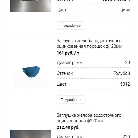
Цвет
цинк
Подробнее
Заглушка желоба водосточного
оцинкованная порошок ф120мм
RAL 5012
161 руб.
/ т
Диаметр, мм
120
Оттенок
Голубой
Цвет
5012
Подробнее
Заглушка желоба водосточного
оцинкованная ф220мм
212.40 руб.
Диаметр, мм
220