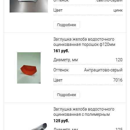
Оттенок
светло-серый
Цвет
цинк
Подробнее
Заглушка желоба водосточного
оцинкованная порошок ф120мм
RAL 7016
161 руб.
Диаметр, мм
120
Оттенок
Антрацитово-серый
Цвет
7016
Подробнее
Заглушка желоба водосточного
оцинкованная с полимерным
покрытием Grand Line Optima
125 руб.
ф125мм RAL 7024
Диаметр, мм
125