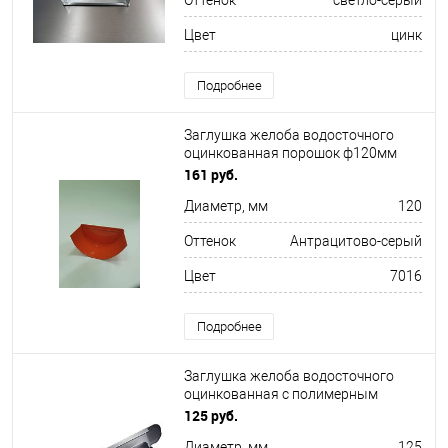
Оттенок
светло-серый
Цвет
цинк
Подробнее
Заглушка желоба водосточного
оцинкованная порошок ф120мм
RAL 7016
161 руб.
Диаметр, мм
120
Оттенок
Антрацитово-серый
Цвет
7016
Подробнее
Заглушка желоба водосточного
оцинкованная с полимерным
покрытием Grand Line Optima
125 руб.
ф125мм RAL 7024
Диаметр, мм
125