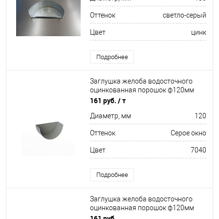
Оттенок
светло-серый
Цвет
цинк
Подробнее
Заглушка желоба водосточного
оцинкованная порошок ф120мм
RAL 7040
161 руб.
/ т
Диаметр, мм
120
Оттенок
Серое окно
Цвет
7040
Подробнее
Заглушка желоба водосточного
оцинкованная порошок ф120мм
RAL 3005
161 руб.