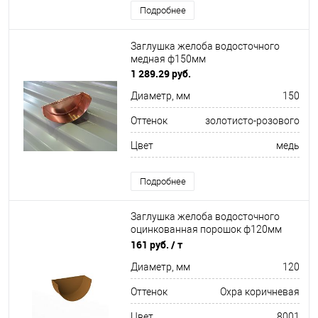
Подробнее
Заглушка желоба водосточного
медная ф150мм
1 289.29 руб.
Диаметр, мм
150
Оттенок
золотисто-розового
Цвет
медь
Подробнее
Заглушка желоба водосточного
оцинкованная порошок ф120мм
RAL 8001
161 руб.
/ т
Диаметр, мм
120
Оттенок
Охра коричневая
Цвет
8001