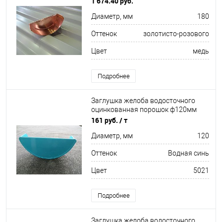
1 674.40 руб.
Диаметр, мм
180
Оттенок
золотисто-розового
Цвет
медь
Подробнее
Заглушка желоба водосточного
оцинкованная порошок ф120мм
RAL 5021
161 руб.
/ т
Диаметр, мм
120
Оттенок
Водная синь
Цвет
5021
Подробнее
Заглушка желоба водосточного