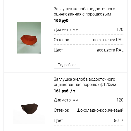
Заглушка желоба водосточного
оцинкованная с порошковым
покрытием ф120мм все цвета RAL
165 руб.
Диаметр, мм
120
Оттенок
все оттенки RAL
Цвет
все цвета RAL
Подробнее
Заглушка желоба водосточного
оцинкованная порошок ф120мм
RAL 8017
161 руб.
/ т
Диаметр, мм
120
Оттенок
Шоколадно-коричневый
Цвет
8017