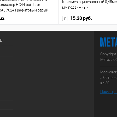
Кляммер оцинкованный 0,45мм
лиэстер НС44 buildstor
мм подвижный
RAL 7024 Графитовый серый
15.20 руб.
 м2
сы
Copyright
Металлоб
Московска
д.Сотник
вл.30
Посмотре