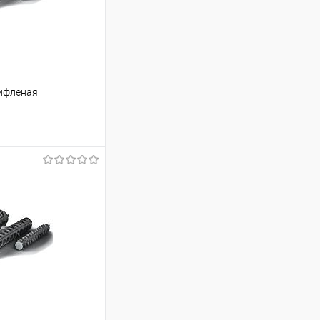
рифленая
ь цену
Сравнение
Под заказ