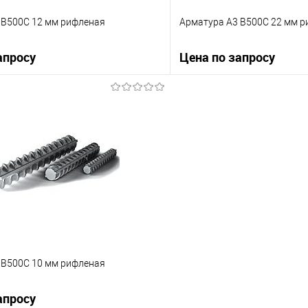
 B500С 12 мм рифленая
Арматура А3 B500С 22 мм 
апросу
Цена по запросу
Запросить цену
Запросит
 клик
Сравнение
Купить в 1 клик
е
Под заказ
В избранное
 B500С 10 мм рифленая
апросу