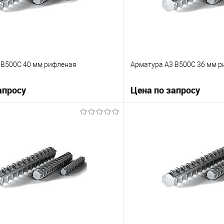
 B500С 40 мм рифленая
Арматура А3 B500С 36 мм 
апросу
Цена по запросу
Запросить цену
Запросит
 клик
Сравнение
Купить в 1 клик
е
Под заказ
В избранное