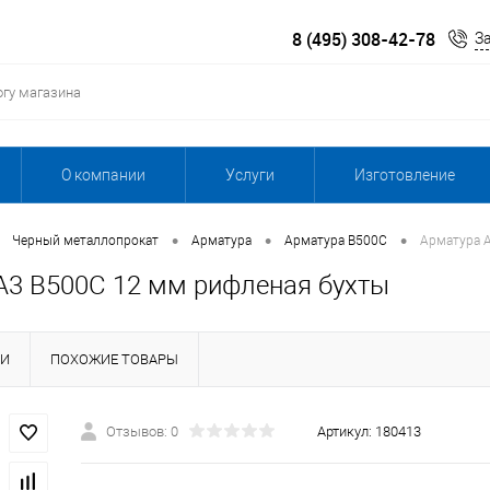
8 (495) 308-42-78
З
О компании
Услуги
Изготовление
•
•
•
Черный металлопрокат
Арматура
Арматура В500С
Арматура 
А3 B500С 12 мм рифленая бухты
КИ
ПОХОЖИЕ ТОВАРЫ
Отзывов: 0
Артикул:
180413