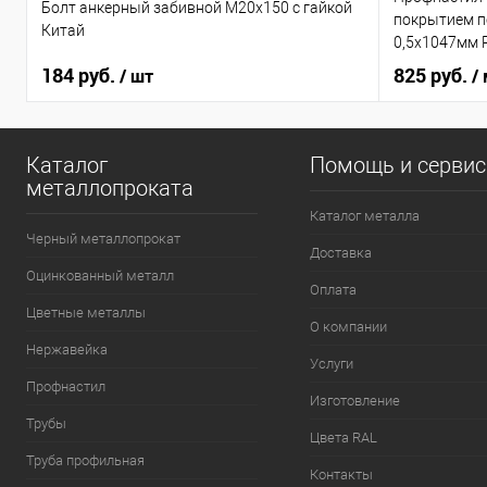
Болт анкерный забивной М20х150 с гайкой
покрытием по
Китай
0,5х1047мм 
184 руб.
825 руб.
/ шт
/
Каталог
Помощь и серви
металлопроката
Каталог металла
Черный металлопрокат
Доставка
Оцинкованный металл
Оплата
Цветные металлы
О компании
Нержавейка
Услуги
Профнастил
Изготовление
Трубы
Цвета RAL
Труба профильная
Контакты