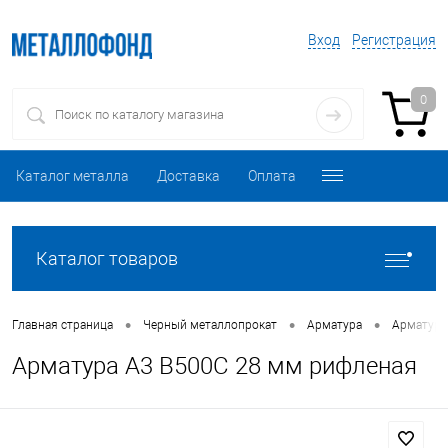
Вход
Регистрация
0
Каталог металла
Доставка
Оплата
Каталог товаров
•
•
•
Главная страница
Черный металлопрокат
Арматура
Арматура
Арматура А3 B500С 28 мм рифленая