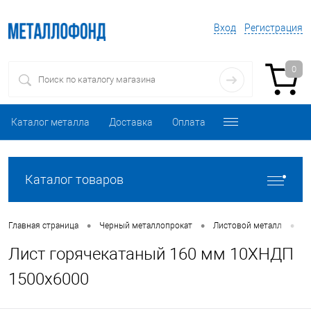
Вход
Регистрация
0
Каталог металла
Доставка
Оплата
Каталог товаров
•
•
•
Главная страница
Черный металлопрокат
Листовой металл
Л
Лист горячекатаный 160 мм 10ХНДП
1500х6000