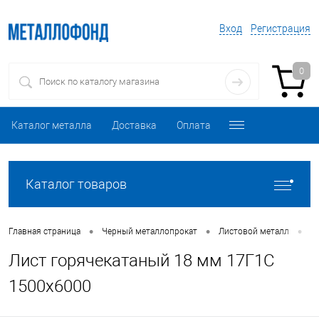
Вход
Регистрация
0
Каталог металла
Доставка
Оплата
Каталог товаров
•
•
•
Главная страница
Черный металлопрокат
Листовой металл
Л
Лист горячекатаный 18 мм 17Г1С
1500х6000