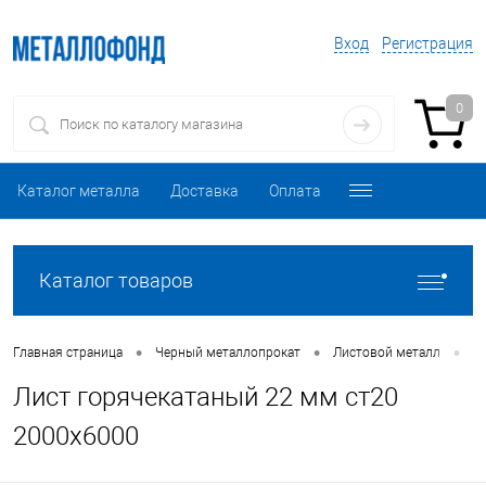
Вход
Регистрация
0
Каталог металла
Доставка
Оплата
Каталог товаров
•
•
•
Главная страница
Черный металлопрокат
Листовой металл
Л
Лист горячекатаный 22 мм ст20
2000х6000