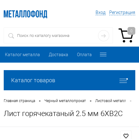
Вход
Регистрация
0
Каталог металла
Доставка
Оплата
Каталог товаров
•
•
•
Главная страница
Черный металлопрокат
Листовой металл
Л
Лист горячекатаный 2.5 мм 6ХВ2С