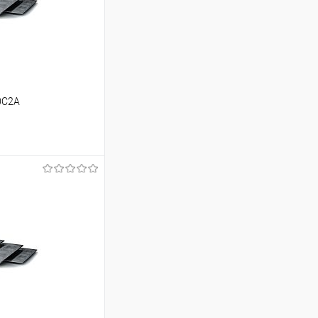
0С2А
ь цену
Сравнение
Под заказ