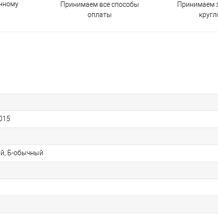
енному
Принимаем все способы
Принимаем з
оплаты
кругл
015
й, Б-обычный