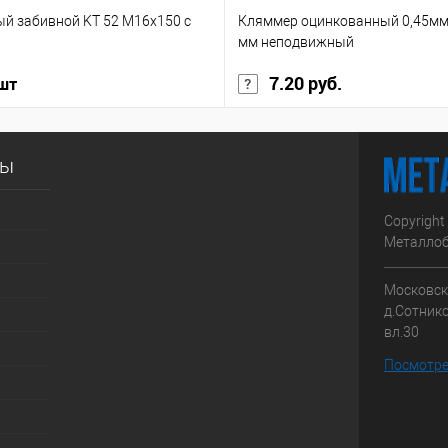
ый забивной KT 52 М16х150 с
Кляммер оцинкованный 0,45мм
мм неподвижный
7.20 руб.
 шт
сы
Copyright
Металлоб
Московска
д.Сотник
вл.30
Посмотре