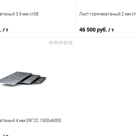
атаный 3.9 мм ст08
Лист горячекатаный 2 мм с
б.
46 500 руб.
/ т
/ т
В корзину
В корз
 клик
Сравнение
Купить в 1 клик
е
Под заказ
В избранное
катаный 4 мм 09Г2С 1500х6000