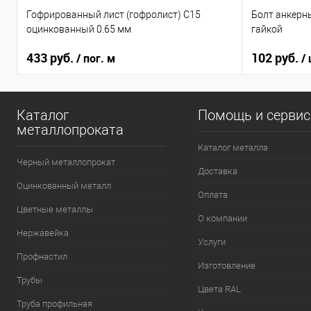
Гофрированный лист (гофролист) С15
Болт анкерн
оцинкованный 0.65 мм
гайкой
433 руб.
102 руб.
/ пог. м
/
Каталог
Помощь и серви
металлопроката
Каталог металла
Черный металлопрокат
Доставка
Оцинкованный металл
Оплата
Цветные металлы
О компании
Нержавейка
Услуги
Профнастил
Изготовление
Трубы
Цвета RAL
Труба профильная