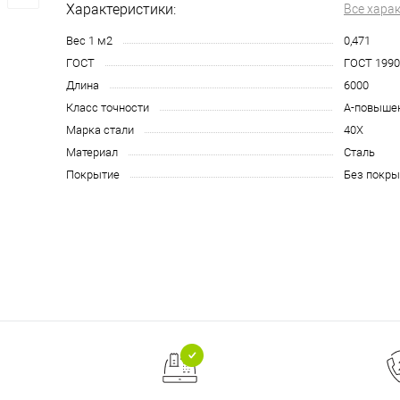
Характеристики:
Все хара
Вес 1 м2
0,471
ГОСТ
ГОСТ 1990
Длина
6000
Класс точности
А-повыше
Марка стали
40Х
Материал
Сталь
Покрытие
Без покры