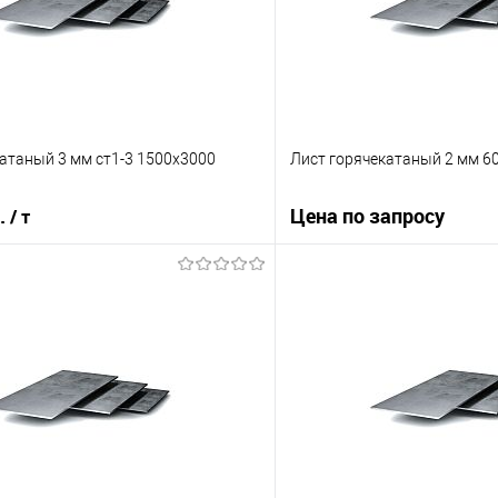
атаный 3 мм ст1-3 1500х3000
Лист горячекатаный 2 мм 6
б.
Цена по запросу
/ т
Запросит
В корзину
Купить в 1 клик
 клик
Сравнение
В избранное
е
Под заказ