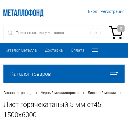
Вход
Регистрация
0
Каталог металла
Доставка
Оплата
Каталог товаров
•
•
•
Главная страница
Черный металлопрокат
Листовой металл
Л
Лист горячекатаный 5 мм ст45
1500х6000